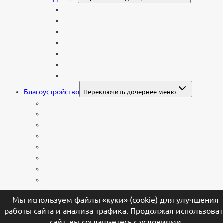
Буквы из нержавеющей стали
Литые буквы на памятник
Накладные бронзовые буквы на памятник
Нанесение сусального золота
Эпитафии
Шрифты на памятник
Декоративные элементы
Благоустройство
Переключить дочернее меню
Цоколи
Ограды из нержавейки
Декоративный щебень и галька
Брусчатка гранитная
Столы и лавочки
Тротуарная плитка
Искусственный газон
Ангелы и скульптуры
Вазы
Мы используем файлы «куки» (cookie) для улучшения
Лампады
работы сайта и анализа трафика. Продолжая использоват
Шары и наконечники
сайт, вы соглашаетесь с условиями