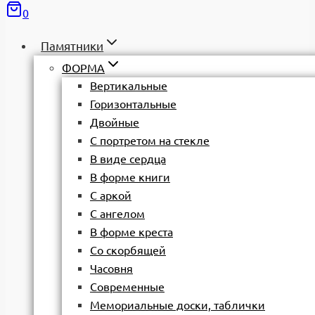
0
Памятники
ФОРМА
Вертикальные
Горизонтальные
Двойные
С портретом на стекле
В виде сердца
В форме книги
С аркой
С ангелом
В форме креста
Со скорбящей
Часовня
Современные
Мемориальные доски, таблички