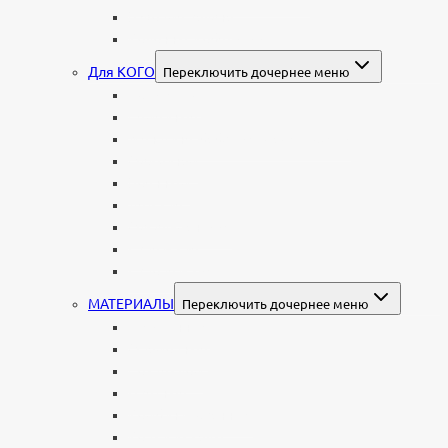
В форме валуна
Колонны и обелиски
Для КОГО
Переключить дочернее меню
Родителям
Семейные
Женщине: бабушке, маме, дочери
Мужчинам
Военным
Детские
Мусульманские
Еврейские
Европейские
МАТЕРИАЛЫ
Переключить дочернее меню
Стеклянные
Мраморные
Со стеклом
Цветные
Комбинированные
Корки и скалы