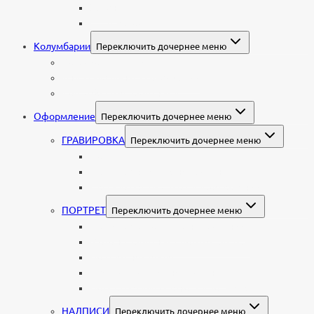
Валун
С витражом
Колумбарии
Переключить дочернее меню
Колумбарные плиты
Индивидуальный колумбарий
Колумбарные памятники
Оформление
Переключить дочернее меню
ГРАВИРОВКА
Переключить дочернее меню
Портрет
Гравировка текста на памятник
Гравировка рисунков и изображений
ПОРТРЕТ
Переключить дочернее меню
Гравировка портрета на памятник
Фото на памятник (фотокерамика)
Портрет на стекле
Цветной портрет на памятник
Подставка для установки портрета
НАДПИСИ
Переключить дочернее меню