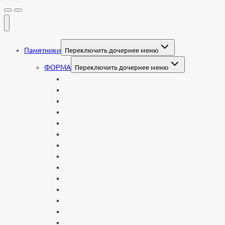
Памятники
Переключить дочернее меню
ФОРМА
Переключить дочернее меню
Вертикальные
Горизонтальные
Двойные
С портретом на стекле
В виде сердца
В форме книги
С аркой
С ангелом
В форме креста
Со скорбящей
Часовня
Современные
Мемориальные доски, таблички
Мемориальные комплексы