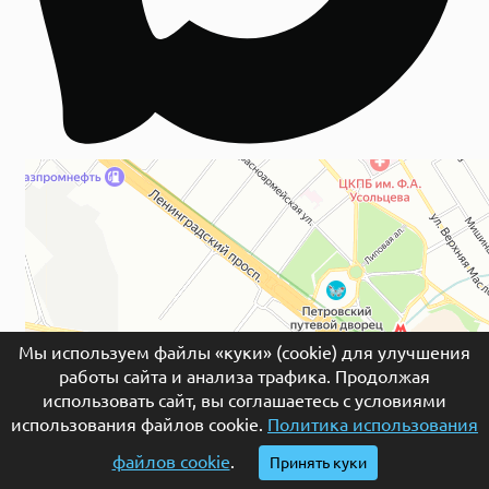
Мы используем файлы «куки» (cookie) для улучшения
работы сайта и анализа трафика. Продолжая
использовать сайт, вы соглашаетесь с условиями
© 2026 Гранитная мастерская «Евростела» –
использования файлов cookie.
Политика использования
изготовление и установка памятников и надгробий
файлов cookie
.
Принять куки
из гранита и мрамора на могилу в Москве.