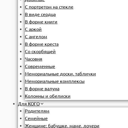
С портретом на стекле
В виде сердца
В форме книги
С аркой
С ангелом
В форме креста
Со скорбящей
Часовня
Современные
Мемориальные доски, таблички
Мемориальные комплексы
В форме валуна
Колонны и обелиски
Для КОГО
Родителям
Семейные
Женщине: бабушке, маме, дочери