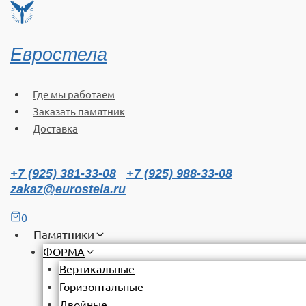
Перейти
к
содержимому
Евростела
Где мы работаем
Заказать памятник
Доставка
+7 (925) 381-33-08
+7 (925) 988-33-08
zakaz@eurostela.ru
0
Памятники
ФОРМА
Вертикальные
Горизонтальные
Двойные