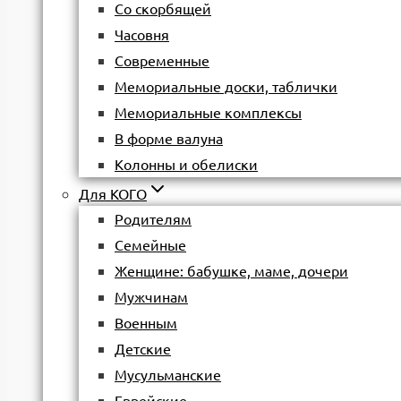
Со скорбящей
Часовня
Современные
Мемориальные доски, таблички
Мемориальные комплексы
В форме валуна
Колонны и обелиски
Для КОГО
Родителям
Семейные
Женщине: бабушке, маме, дочери
Мужчинам
Военным
Детские
Мусульманские