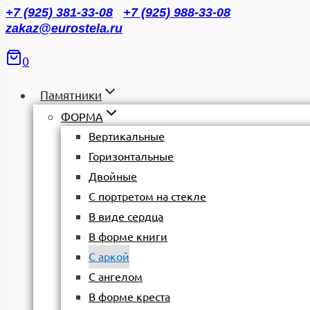
+7 (925) 381-33-08
+7 (925) 988-33-08
zakaz@eurostela.ru
0
Памятники
ФОРМА
Вертикальные
Горизонтальные
Двойные
С портретом на стекле
В виде сердца
В форме книги
С аркой
С ангелом
В форме креста