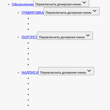
Оформление
Переключить дочернее меню
ГРАВИРОВКА
Переключить дочернее меню
Портрет
Гравировка текста на памятник
Гравировка рисунков и изображений
ПОРТРЕТ
Переключить дочернее меню
Гравировка портрета на памятник
Фото на памятник (фотокерамика)
Портрет на стекле
Цветной портрет на памятник
Подставка для установки портрета
НАДПИСИ
Переключить дочернее меню
Буквы из нержавеющей стали
Литые буквы на памятник
Накладные бронзовые буквы на памятник
Нанесение сусального золота
Эпитафии
Шрифты на памятник