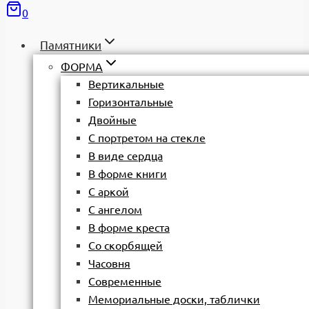
0
Памятники
ФОРМА
Вертикальные
Горизонтальные
Двойные
С портретом на стекле
В виде сердца
В форме книги
С аркой
С ангелом
В форме креста
Со скорбящей
Часовня
Современные
Мемориальные доски, таблички