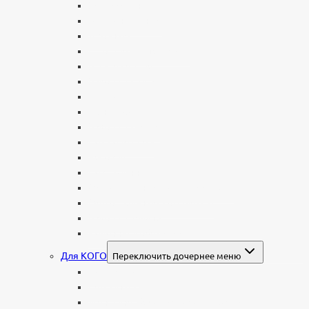
Вертикальные
Горизонтальные
Двойные
С портретом на стекле
В виде сердца
В форме книги
С аркой
С ангелом
В форме креста
Со скорбящей
Часовня
Современные
Мемориальные доски, таблички
Мемориальные комплексы
В форме валуна
Колонны и обелиски
Для КОГО
Переключить дочернее меню
Родителям
Семейные
Женщине: бабушке, маме, дочери