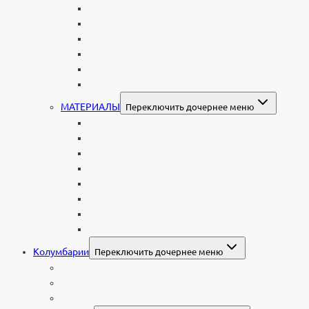
Мужчинам
Военным
Детские
Мусульманские
Еврейские
Европейские
МАТЕРИАЛЫ
Переключить дочернее меню
Стеклянные
Мраморные
Со стеклом
Цветные
Комбинированные
Корки и скалы
Валун
С витражом
Колумбарии
Переключить дочернее меню
Колумбарные плиты
Индивидуальный колумбарий
Колумбарные памятники