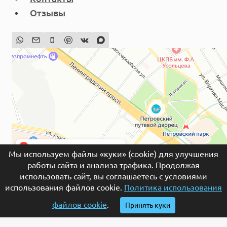
Отзывы
Мы используем файлы «куки» (cookie) для улучшения
работы сайта и анализа трафика. Продолжая
использовать сайт, вы соглашаетесь с условиями
© 2026 Гранитная мастерская «Евростела» –
использования файлов cookie.
Политика использования
изготовление и установка памятников и надгробий
из гранита и мрамора на могилу в Москве.
файлов cookie
.
Принять куки
Обращаем ваше внимание на то, что данный интернет-сайт носит