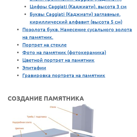
Цифры Caggiati (Каджиати), высота 3 см
Буквы Caggiati (Каджиати) заглавные,
кириллический алфавит (высота 5 см)
Позолота букв. Нанесение сусального золота
на памятник.
Портрет на стекле
Фото на памятник (фотокерамика)
Цветной портрет на памятник
Эпитафии
Гравировка портрета на памятник
СОЗДАНИЕ ПАМЯТНИКА