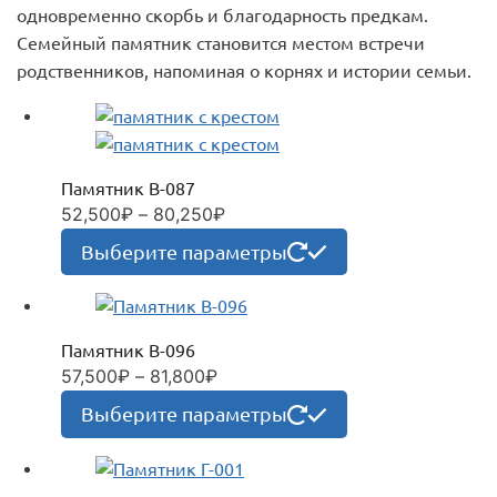
одновременно скорбь и благодарность предкам.
Семейный памятник становится местом встречи
родственников, напоминая о корнях и истории семьи.
Памятник В-087
Диапазон
52,500
₽
–
80,250
₽
цен:
Этот
Выберите параметры
52,500₽
товар
–
имеет
80,250₽
несколько
Памятник В-096
вариаций.
Диапазон
57,500
₽
–
81,800
₽
Опции
цен:
Этот
можно
Выберите параметры
57,500₽
товар
выбрать
–
имеет
на
81,800₽
несколько
странице