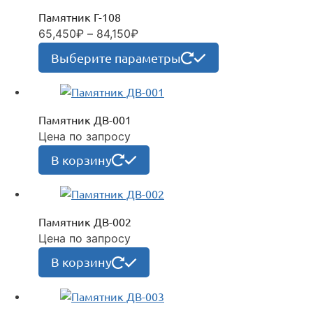
Опции
Памятник Г-108
можно
Диапазон
65,450
₽
–
84,150
₽
выбрать
цен:
Этот
на
Выберите параметры
65,450₽
товар
странице
–
имеет
товара.
84,150₽
несколько
Памятник ДВ-001
вариаций.
Цена по запросу
Опции
можно
В корзину
выбрать
на
странице
Памятник ДВ-002
товара.
Цена по запросу
В корзину