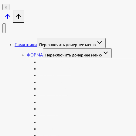
×
Памятники
Переключить дочернее меню
ФОРМА
Переключить дочернее меню
Вертикальные
Горизонтальные
Двойные
С портретом на стекле
В виде сердца
В форме книги
С аркой
С ангелом
В форме креста
Со скорбящей
Часовня
Современные