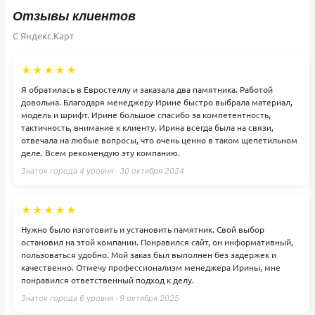
Отзывы клиентов
С Яндекс.Карт
★★★★★
Я обратилась в Евростеллу и заказала два памятника. Работой
довольна. Благодаря менеджеру Ирине быстро выбрала материал,
модель и шрифт. Ирине большое спасибо за компетентность,
тактичность, внимание к клиенту. Ирина всегда была на связи,
отвечала на любые вопросы, что очень ценно в таком щепетильном
деле. Всем рекомендую эту компанию.
Знаток города 4 уровня · 30 октября 2024
★★★★★
Нужно было изготовить и установить памятник. Свой выбор
остановил на этой компании. Понравился сайт, он информативный,
пользоваться удобно. Мой заказ был выполнен без задержек и
качественно. Отмечу профессионализм менеджера Ирины, мне
понравился ответственный подход к делу.
Знаток города 6 уровня · 9 октября 2025