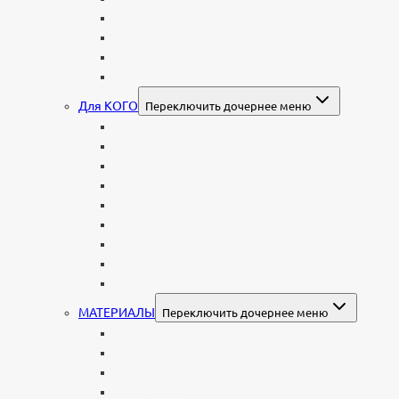
Мемориальные доски, таблички
Мемориальные комплексы
В форме валуна
Колонны и обелиски
Для КОГО
Переключить дочернее меню
Родителям
Семейные
Женщине: бабушке, маме, дочери
Мужчинам
Военным
Детские
Мусульманские
Еврейские
Европейские
МАТЕРИАЛЫ
Переключить дочернее меню
Стеклянные
Мраморные
Со стеклом
Цветные