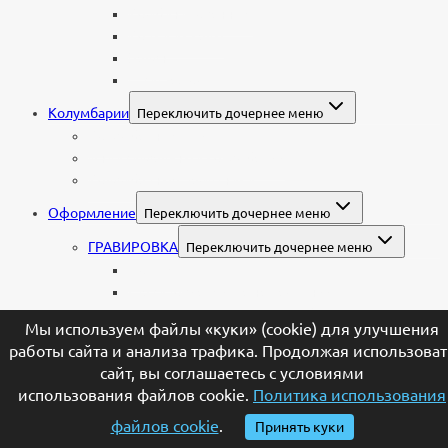
Комбинированные
Корки и скалы
Валун
С витражом
Колумбарии
Переключить дочернее меню
Колумбарные плиты
Индивидуальный колумбарий
Колумбарные памятники
Оформление
Переключить дочернее меню
ГРАВИРОВКА
Переключить дочернее меню
Портрет
Гравировка текста на памятник
Гравировка рисунков и изображений
Мы используем файлы «куки» (cookie) для улучшения
ПОРТРЕТ
Переключить дочернее меню
работы сайта и анализа трафика. Продолжая использоват
Гравировка портрета на памятник
сайт, вы соглашаетесь с условиями
Фото на памятник (фотокерамика)
использования файлов cookie.
Политика использования
Портрет на стекле
файлов cookie
.
Принять куки
Цветной портрет на памятник