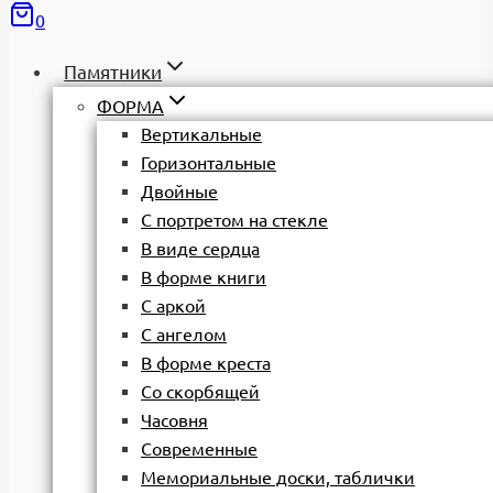
0
Памятники
ФОРМА
Вертикальные
Горизонтальные
Двойные
С портретом на стекле
В виде сердца
В форме книги
С аркой
С ангелом
В форме креста
Со скорбящей
Часовня
Современные
Мемориальные доски, таблички