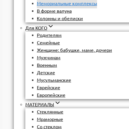
Мемориальные комплексы
В форме валуна
Колонны и обелиски
Для КОГО
Родителям
Семейные
Женщине: бабушке, маме, дочери
Мужчинам
Военным
Детские
Мусульманские
Еврейские
Европейские
МАТЕРИАЛЫ
Стеклянные
Мраморные
Со стеклом