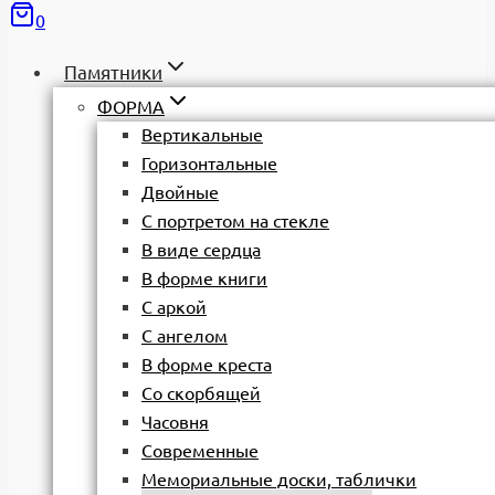
0
Памятники
ФОРМА
Вертикальные
Горизонтальные
Двойные
С портретом на стекле
В виде сердца
В форме книги
С аркой
С ангелом
В форме креста
Со скорбящей
Часовня
Современные
Мемориальные доски, таблички