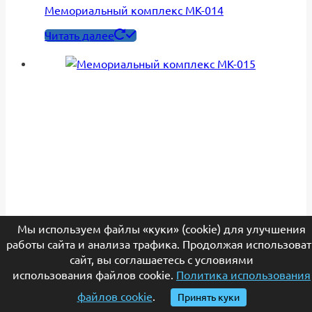
Мемориальный комплекс МК-014
Читать далее
Мы используем файлы «куки» (cookie) для улучшения
работы сайта и анализа трафика. Продолжая использоват
сайт, вы соглашаетесь с условиями
использования файлов cookie.
Политика использования
Мемориальный комплекс МК-015
файлов cookie
.
Принять куки