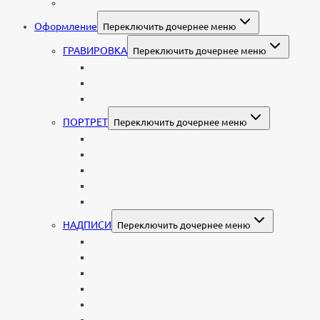
Колумбарные памятники
Оформление
Переключить дочернее меню
ГРАВИРОВКА
Переключить дочернее меню
Портрет
Гравировка текста на памятник
Гравировка рисунков и изображений
ПОРТРЕТ
Переключить дочернее меню
Гравировка портрета на памятник
Фото на памятник (фотокерамика)
Портрет на стекле
Цветной портрет на памятник
Подставка для установки портрета
НАДПИСИ
Переключить дочернее меню
Буквы из нержавеющей стали
Литые буквы на памятник
Накладные бронзовые буквы на памятник
Нанесение сусального золота
Эпитафии
Шрифты на памятник