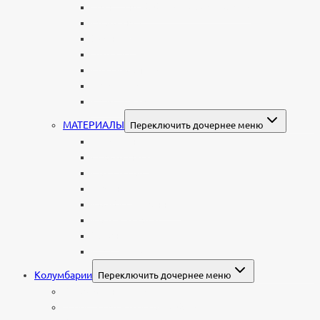
Женщине: бабушке, маме, дочери
Мужчинам
Военным
Детские
Мусульманские
Еврейские
Европейские
МАТЕРИАЛЫ
Переключить дочернее меню
Стеклянные
Мраморные
Со стеклом
Цветные
Комбинированные
Корки и скалы
Валун
С витражом
Колумбарии
Переключить дочернее меню
Колумбарные плиты
Индивидуальный колумбарий