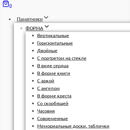
0
Памятники
ФОРМА
Вертикальные
Горизонтальные
Двойные
С портретом на стекле
В виде сердца
В форме книги
С аркой
С ангелом
В форме креста
Со скорбящей
Часовня
Современные
Мемориальные доски, таблички