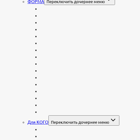
ФОРМА
Переключить дочернее меню
Вертикальные
Горизонтальные
Двойные
С портретом на стекле
В виде сердца
В форме книги
С аркой
С ангелом
В форме креста
Со скорбящей
Часовня
Современные
Мемориальные доски, таблички
Мемориальные комплексы
В форме валуна
Колонны и обелиски
Для КОГО
Переключить дочернее меню
Родителям
Семейные