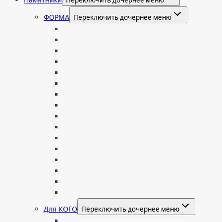
ФОРМА
Переключить дочернее меню
Вертикальные
Горизонтальные
Двойные
С портретом на стекле
В виде сердца
В форме книги
С аркой
С ангелом
В форме креста
Со скорбящей
Часовня
Современные
Мемориальные доски, таблички
Мемориальные комплексы
В форме валуна
Колонны и обелиски
Для КОГО
Переключить дочернее меню
Родителям