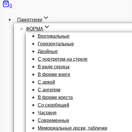
0
Памятники
ФОРМА
Вертикальные
Горизонтальные
Двойные
С портретом на стекле
В виде сердца
В форме книги
С аркой
С ангелом
В форме креста
Со скорбящей
Часовня
Современные
Мемориальные доски, таблички