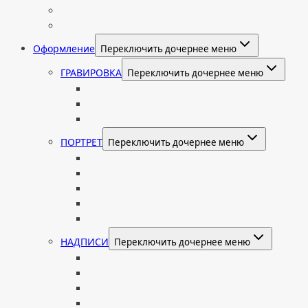
Индивидуальный колумбарий
Колумбарные памятники
Оформление
Переключить дочернее меню
ГРАВИРОВКА
Переключить дочернее меню
Портрет
Гравировка текста на памятник
Гравировка рисунков и изображений
ПОРТРЕТ
Переключить дочернее меню
Гравировка портрета на памятник
Фото на памятник (фотокерамика)
Портрет на стекле
Цветной портрет на памятник
Подставка для установки портрета
НАДПИСИ
Переключить дочернее меню
Буквы из нержавеющей стали
Литые буквы на памятник
Накладные бронзовые буквы на памятник
Нанесение сусального золота