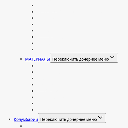
Семейные
Женщине: бабушке, маме, дочери
Мужчинам
Военным
Детские
Мусульманские
Еврейские
Европейские
МАТЕРИАЛЫ
Переключить дочернее меню
Стеклянные
Мраморные
Со стеклом
Цветные
Комбинированные
Корки и скалы
Валун
С витражом
Колумбарии
Переключить дочернее меню
Колумбарные плиты