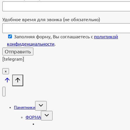
Удобное время для звонка (не обязательно)
Заполняя форму, Вы соглашаетесь с
политикой
конфиденциальности
.
[telegram]
×
Переключить
Памятники
дочернее
меню
Переключить
ФОРМА
дочернее
меню
Вертикальные