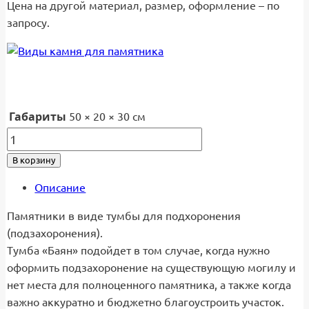
Цена на другой материал, размер, оформление – по
запросу.
Габариты
50 × 20 × 30 см
Количество
товара
В корзину
Памятник
для
Описание
подзахоронения
Памятники в виде тумбы для подхоронения
Т-06
(подзахоронения).
(Тумба
Тумба «Баян» подойдет в том случае, когда нужно
"Баян")
оформить подзахоронение на существующую могилу и
нет места для полноценного памятника, а также когда
важно аккуратно и бюджетно благоустроить участок.