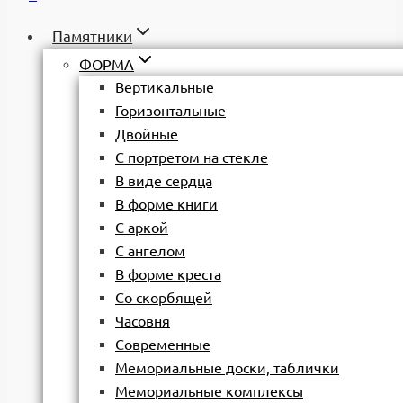
Памятники
ФОРМА
Вертикальные
Горизонтальные
Двойные
С портретом на стекле
В виде сердца
В форме книги
С аркой
С ангелом
В форме креста
Со скорбящей
Часовня
Современные
Мемориальные доски, таблички
Мемориальные комплексы