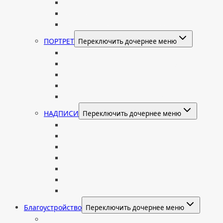
Портрет
Гравировка текста на памятник
Гравировка рисунков и изображений
ПОРТРЕТ
Переключить дочернее меню
Гравировка портрета на памятник
Фото на памятник (фотокерамика)
Портрет на стекле
Цветной портрет на памятник
Подставка для установки портрета
НАДПИСИ
Переключить дочернее меню
Буквы из нержавеющей стали
Литые буквы на памятник
Накладные бронзовые буквы на памятник
Нанесение сусального золота
Эпитафии
Шрифты на памятник
Декоративные элементы
Благоустройство
Переключить дочернее меню
Цоколи