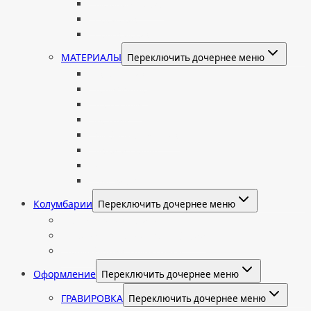
Мусульманские
Еврейские
Европейские
МАТЕРИАЛЫ
Переключить дочернее меню
Стеклянные
Мраморные
Со стеклом
Цветные
Комбинированные
Корки и скалы
Валун
С витражом
Колумбарии
Переключить дочернее меню
Колумбарные плиты
Индивидуальный колумбарий
Колумбарные памятники
Оформление
Переключить дочернее меню
ГРАВИРОВКА
Переключить дочернее меню