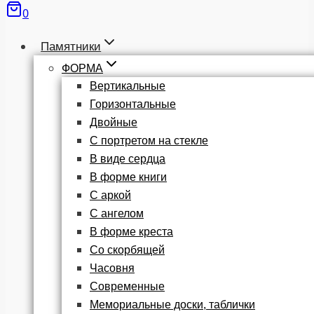
0
Памятники
ФОРМА
Вертикальные
Горизонтальные
Двойные
С портретом на стекле
В виде сердца
В форме книги
С аркой
С ангелом
В форме креста
Со скорбящей
Часовня
Современные
Мемориальные доски, таблички