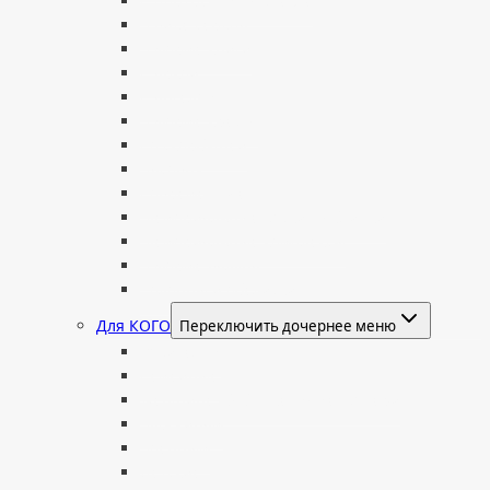
С портретом на стекле
В виде сердца
В форме книги
С аркой
С ангелом
В форме креста
Со скорбящей
Часовня
Современные
Мемориальные доски, таблички
Мемориальные комплексы
В форме валуна
Колонны и обелиски
Для КОГО
Переключить дочернее меню
Родителям
Семейные
Женщине: бабушке, маме, дочери
Мужчинам
Военным
Детские