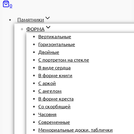
0
Памятники
ФОРМА
Вертикальные
Горизонтальные
Двойные
С портретом на стекле
В виде сердца
В форме книги
С аркой
С ангелом
В форме креста
Со скорбящей
Часовня
Современные
Мемориальные доски, таблички