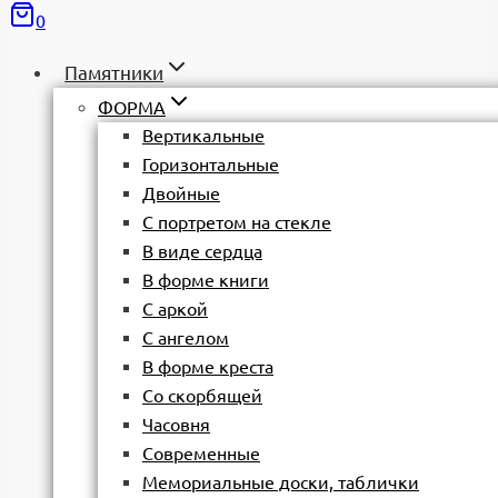
0
Памятники
ФОРМА
Вертикальные
Горизонтальные
Двойные
С портретом на стекле
В виде сердца
В форме книги
С аркой
С ангелом
В форме креста
Со скорбящей
Часовня
Современные
Мемориальные доски, таблички