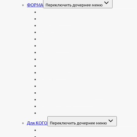
ФОРМА
Переключить дочернее меню
Вертикальные
Горизонтальные
Двойные
С портретом на стекле
В виде сердца
В форме книги
С аркой
С ангелом
В форме креста
Со скорбящей
Часовня
Современные
Мемориальные доски, таблички
Мемориальные комплексы
В форме валуна
Колонны и обелиски
Для КОГО
Переключить дочернее меню
Родителям
Семейные