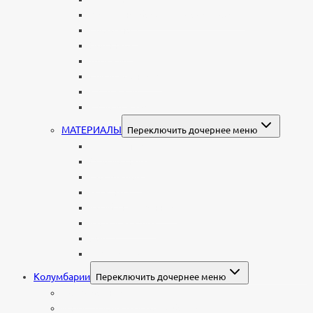
Женщине: бабушке, маме, дочери
Мужчинам
Военным
Детские
Мусульманские
Еврейские
Европейские
МАТЕРИАЛЫ
Переключить дочернее меню
Стеклянные
Мраморные
Со стеклом
Цветные
Комбинированные
Корки и скалы
Валун
С витражом
Колумбарии
Переключить дочернее меню
Колумбарные плиты
Индивидуальный колумбарий