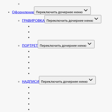
Колумбарные памятники
Оформление
Переключить дочернее меню
ГРАВИРОВКА
Переключить дочернее меню
Портрет
Гравировка текста на памятник
Гравировка рисунков и изображений
ПОРТРЕТ
Переключить дочернее меню
Гравировка портрета на памятник
Фото на памятник (фотокерамика)
Портрет на стекле
Цветной портрет на памятник
Подставка для установки портрета
НАДПИСИ
Переключить дочернее меню
Буквы из нержавеющей стали
Литые буквы на памятник
Накладные бронзовые буквы на памятник
Нанесение сусального золота
Эпитафии