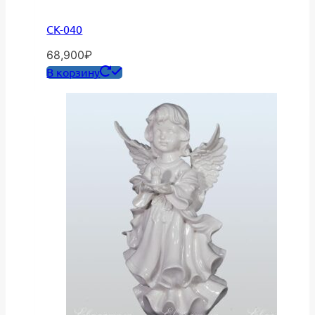
СК-040
68,900
₽
В корзину