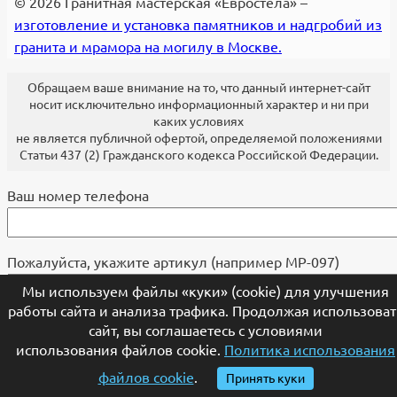
© 2026 Гранитная мастерская «Евростела» –
изготовление и установка памятников и надгробий из
гранита и мрамора на могилу в Москве.
Обращаем ваше внимание на то, что данный интернет-сайт
носит исключительно информационный характер и ни при
каких условиях
не является публичной офертой, определяемой положениями
Статьи 437 (2) Гражданского кодекса Российской Федерации.
Ваш номер телефона
Пожалуйста, укажите артикул (например МР-097)
Мы используем файлы «куки» (cookie) для улучшения
работы сайта и анализа трафика. Продолжая использоват
Заполняя форму, Вы соглашаетесь с
политикой
сайт, вы соглашаетесь с условиями
конфиденциальности
.
использования файлов cookie.
Политика использования
файлов cookie
.
Принять куки
[telegram]