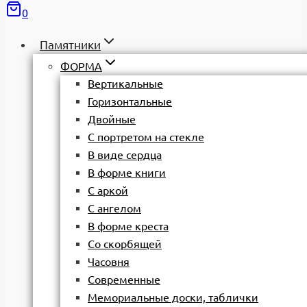
0
Памятники
ФОРМА
Вертикальные
Горизонтальные
Двойные
С портретом на стекле
В виде сердца
В форме книги
С аркой
С ангелом
В форме креста
Со скорбящей
Часовня
Современные
Мемориальные доски, таблички