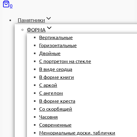
0
Памятники
ФОРМА
Вертикальные
Горизонтальные
Двойные
С портретом на стекле
В виде сердца
В форме книги
С аркой
С ангелом
В форме креста
Со скорбящей
Часовня
Современные
Мемориальные доски, таблички