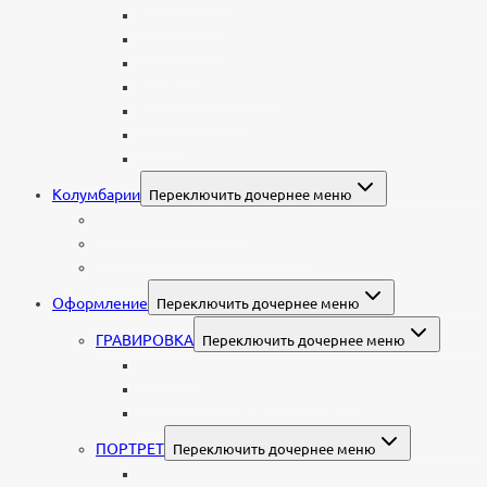
Мраморные
Со стеклом
Цветные
Комбинированные
Корки и скалы
Валун
С витражом
Колумбарии
Переключить дочернее меню
Колумбарные плиты
Индивидуальный колумбарий
Колумбарные памятники
Оформление
Переключить дочернее меню
ГРАВИРОВКА
Переключить дочернее меню
Портрет
Гравировка текста на памятник
Гравировка рисунков и изображений
ПОРТРЕТ
Переключить дочернее меню
Гравировка портрета на памятник