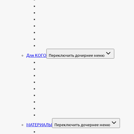
Со скорбящей
Часовня
Современные
Мемориальные доски, таблички
Мемориальные комплексы
В форме валуна
Колонны и обелиски
Для КОГО
Переключить дочернее меню
Родителям
Семейные
Женщине: бабушке, маме, дочери
Мужчинам
Военным
Детские
Мусульманские
Еврейские
Европейские
МАТЕРИАЛЫ
Переключить дочернее меню
Стеклянные