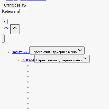
[telegram]
×
Памятники
Переключить дочернее меню
ФОРМА
Переключить дочернее меню
Вертикальные
Горизонтальные
Двойные
С портретом на стекле
В виде сердца
В форме книги
С аркой
С ангелом
В форме креста