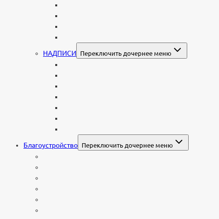
Фото на памятник (фотокерамика)
Портрет на стекле
Цветной портрет на памятник
Подставка для установки портрета
НАДПИСИ
Переключить дочернее меню
Буквы из нержавеющей стали
Литые буквы на памятник
Накладные бронзовые буквы на памятник
Нанесение сусального золота
Эпитафии
Шрифты на памятник
Декоративные элементы
Благоустройство
Переключить дочернее меню
Цоколи
Ограды из нержавейки
Декоративный щебень и галька
Брусчатка гранитная
Столы и лавочки
Тротуарная плитка