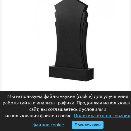
Памятник В-036
Мы используем файлы «куки» (cookie) для улучшения
работы сайта и анализа трафика. Продолжая использоват
38,700
₽
–
80,250
₽
Диапазон цен: 38,700₽ –
сайт, вы соглашаетесь с условиями
80,250₽
использования файлов cookie.
Политика использования
Выберите параметры
Этот товар имеет
файлов cookie
.
Принять куки
несколько вариаций. Опции можно выбрать на