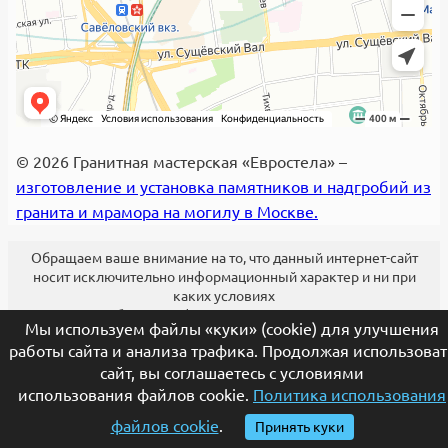
© 2026 Гранитная мастерская «Евростела» –
изготовление и установка памятников и надгробий из
гранита и мрамора на могилу в Москве.
Обращаем ваше внимание на то, что данный интернет-сайт
носит исключительно информационный характер и ни при
каких условиях
не является публичной офертой, определяемой положениями
Мы используем файлы «куки» (cookie) для улучшения
Статьи 437 (2) Гражданского кодекса Российской Федерации.
работы сайта и анализа трафика. Продолжая использоват
сайт, вы соглашаетесь с условиями
использования файлов cookie.
Политика использования
Ваш номер телефона
файлов cookie
.
Принять куки