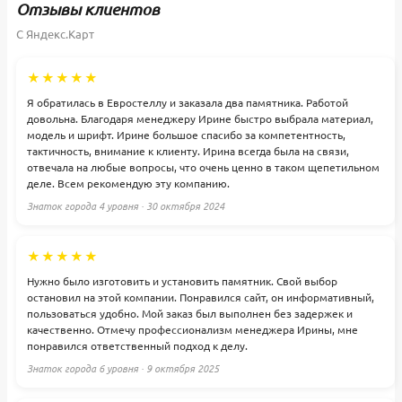
Отзывы клиентов
С Яндекс.Карт
★★★★★
Я обратилась в Евростеллу и заказала два памятника. Работой
довольна. Благодаря менеджеру Ирине быстро выбрала материал,
модель и шрифт. Ирине большое спасибо за компетентность,
тактичность, внимание к клиенту. Ирина всегда была на связи,
отвечала на любые вопросы, что очень ценно в таком щепетильном
деле. Всем рекомендую эту компанию.
Знаток города 4 уровня · 30 октября 2024
★★★★★
Нужно было изготовить и установить памятник. Свой выбор
остановил на этой компании. Понравился сайт, он информативный,
пользоваться удобно. Мой заказ был выполнен без задержек и
качественно. Отмечу профессионализм менеджера Ирины, мне
понравился ответственный подход к делу.
Знаток города 6 уровня · 9 октября 2025