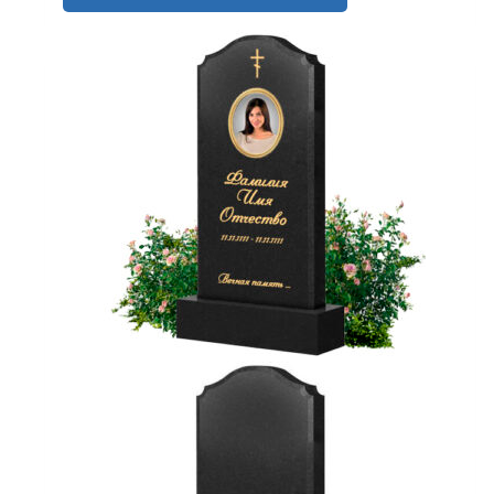
26,700₽
товар
–
имеет
74,100₽
несколько
вариаций.
Опции
можно
выбрать
на
странице
товара.