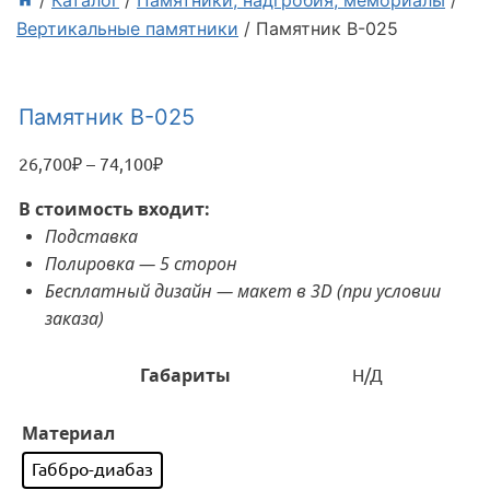
/
Каталог
/
Памятники, надгробия, мемориалы
/
Вертикальные памятники
/
Памятник В-025
Памятник В-025
26,700
₽
–
74,100
₽
Диапазон
цен:
В стоимость входит:
26,700₽
Подставка
–
Полировка — 5 сторон
74,100₽
Бесплатный дизайн — макет в 3D (при условии
заказа)
Габариты
Н/Д
Материал
Габбро-диабаз