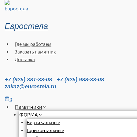
Перейти
к
содержимому
Евростела
Где мы работаем
Заказать памятник
Доставка
+7 (925) 381-33-08
+7 (925) 988-33-08
zakaz@eurostela.ru
0
Памятники
ФОРМА
Вертикальные
Горизонтальные