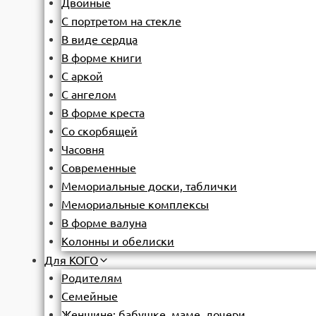
Двойные
С портретом на стекле
В виде сердца
В форме книги
С аркой
С ангелом
В форме креста
Со скорбящей
Часовня
Современные
Мемориальные доски, таблички
Мемориальные комплексы
В форме валуна
Колонны и обелиски
Для КОГО
Родителям
Семейные
Женщине: бабушке, маме, дочери