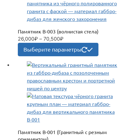
выбрать
на
странице
товара.
Памятник В-003 (волнистая стела)
26,000
₽
–
70,500
₽
Диапазон
цен:
Этот
Выберите параметры
26,000₽
товар
–
имеет
70,500₽
несколько
вариаций.
Опции
можно
выбрать
на
странице
товара.
Памятник В-001 (Гранитный с резным
орнаментом)