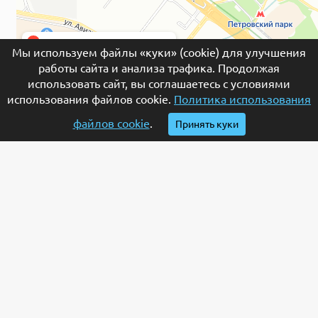
Мы используем файлы «куки» (cookie) для улучшения
работы сайта и анализа трафика. Продолжая
использовать сайт, вы соглашаетесь с условиями
© 2026 Гранитная мастерская «Евростела» –
использования файлов cookie.
Политика использования
изготовление и установка памятников и надгробий
из гранита и мрамора на могилу в Москве.
файлов cookie
.
Принять куки
Обращаем ваше внимание на то, что данный интернет-сайт носит
исключительно информационный характер и ни при каких
условиях
не является публичной офертой, определяемой положениями
Статьи 437 (2) Гражданского кодекса Российской Федерации.
Ваш номер телефона
Пожалуйста, укажите артикул (например МР-097)