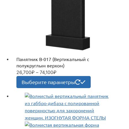
Памятник В-017 (Вертикальный с
полукруглым верхом)
26,700
₽
–
74,100
₽
Диапазон
цен:
Этот
Выберите параметры
26,700₽
товар
–
имеет
74,100₽
несколько
вариаций.
Опции
можно