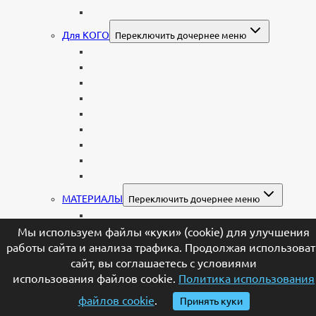
Колонны и обелиски
Для КОГО
Переключить дочернее меню
Родителям
Семейные
Женщине: бабушке, маме, дочери
Мужчинам
Военным
Детские
Мусульманские
Еврейские
Европейские
МАТЕРИАЛЫ
Переключить дочернее меню
Стеклянные
Мраморные
Мы используем файлы «куки» (cookie) для улучшения
Со стеклом
работы сайта и анализа трафика. Продолжая использоват
Цветные
сайт, вы соглашаетесь с условиями
Комбинированные
использования файлов cookie.
Политика использования
Корки и скалы
файлов cookie
.
Принять куки
Валун