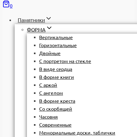
0
Памятники
ФОРМА
Вертикальные
Горизонтальные
Двойные
С портретом на стекле
В виде сердца
В форме книги
С аркой
С ангелом
В форме креста
Со скорбящей
Часовня
Современные
Мемориальные доски, таблички