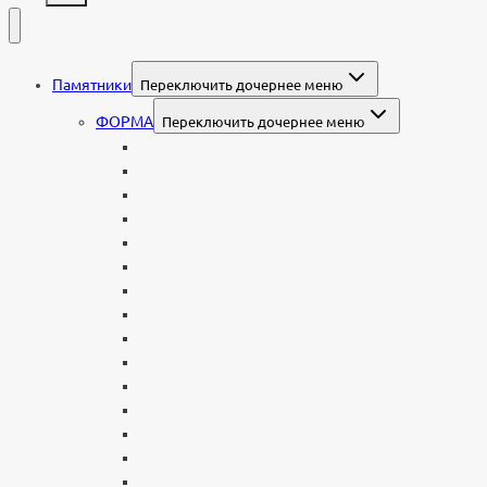
Памятники
Переключить дочернее меню
ФОРМА
Переключить дочернее меню
Вертикальные
Горизонтальные
Двойные
С портретом на стекле
В виде сердца
В форме книги
С аркой
С ангелом
В форме креста
Со скорбящей
Часовня
Современные
Мемориальные доски, таблички
Мемориальные комплексы
В форме валуна