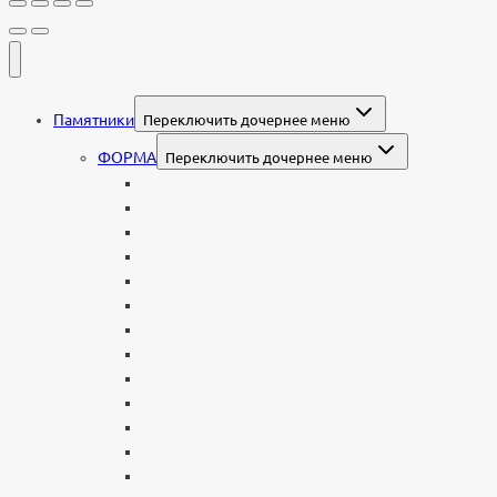
Памятники
Переключить дочернее меню
ФОРМА
Переключить дочернее меню
Вертикальные
Горизонтальные
Двойные
С портретом на стекле
В виде сердца
В форме книги
С аркой
С ангелом
В форме креста
Со скорбящей
Часовня
Современные
Мемориальные доски, таблички