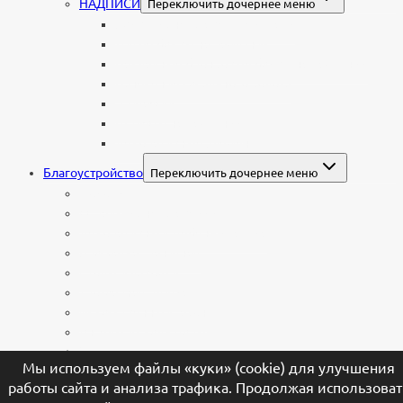
НАДПИСИ
Переключить дочернее меню
Буквы из нержавеющей стали
Литые буквы на памятник
Накладные бронзовые буквы на памятник
Нанесение сусального золота
Эпитафии
Шрифты на памятник
Декоративные элементы
Благоустройство
Переключить дочернее меню
Цоколи
Ограды из нержавейки
Декоративный щебень и галька
Брусчатка гранитная
Столы и лавочки
Тротуарная плитка
Искусственный газон
Ангелы и скульптуры
Вазы
Мы используем файлы «куки» (cookie) для улучшения
Лампады
работы сайта и анализа трафика. Продолжая использоват
Шары и наконечники