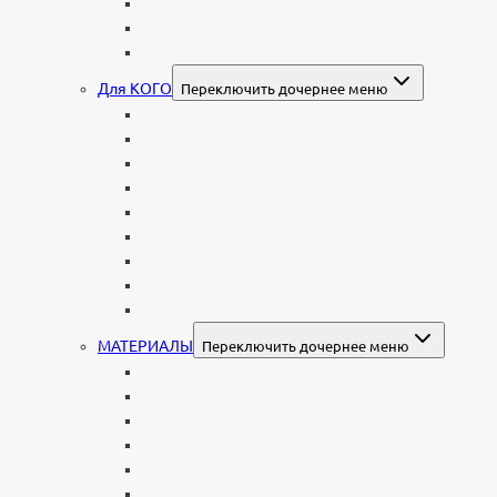
Мемориальные комплексы
В форме валуна
Колонны и обелиски
Для КОГО
Переключить дочернее меню
Родителям
Семейные
Женщине: бабушке, маме, дочери
Мужчинам
Военным
Детские
Мусульманские
Еврейские
Европейские
МАТЕРИАЛЫ
Переключить дочернее меню
Стеклянные
Мраморные
Со стеклом
Цветные
Комбинированные
Корки и скалы