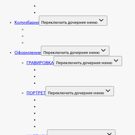
Валун
С витражом
Колумбарии
Переключить дочернее меню
Колумбарные плиты
Индивидуальный колумбарий
Колумбарные памятники
Оформление
Переключить дочернее меню
ГРАВИРОВКА
Переключить дочернее меню
Портрет
Гравировка текста на памятник
Гравировка рисунков и изображений
ПОРТРЕТ
Переключить дочернее меню
Гравировка портрета на памятник
Фото на памятник (фотокерамика)
Портрет на стекле
Цветной портрет на памятник
Подставка для установки портрета