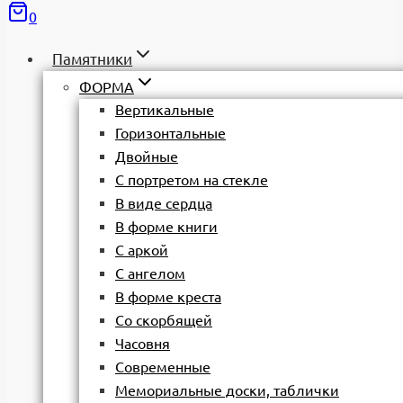
0
Памятники
ФОРМА
Вертикальные
Горизонтальные
Двойные
С портретом на стекле
В виде сердца
В форме книги
С аркой
С ангелом
В форме креста
Со скорбящей
Часовня
Современные
Мемориальные доски, таблички