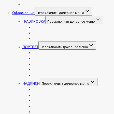
Колумбарные памятники
Оформление
Переключить дочернее меню
ГРАВИРОВКА
Переключить дочернее меню
Портрет
Гравировка текста на памятник
Гравировка рисунков и изображений
ПОРТРЕТ
Переключить дочернее меню
Гравировка портрета на памятник
Фото на памятник (фотокерамика)
Портрет на стекле
Цветной портрет на памятник
Подставка для установки портрета
НАДПИСИ
Переключить дочернее меню
Буквы из нержавеющей стали
Литые буквы на памятник
Накладные бронзовые буквы на памятник
Нанесение сусального золота
Эпитафии