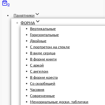
0
Памятники
ФОРМА
Вертикальные
Горизонтальные
Двойные
С портретом на стекле
В виде сердца
В форме книги
С аркой
С ангелом
В форме креста
Со скорбящей
Часовня
Современные
Мемориальные доски, таблички