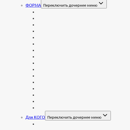
ФОРМА
Переключить дочернее меню
Вертикальные
Горизонтальные
Двойные
С портретом на стекле
В виде сердца
В форме книги
С аркой
С ангелом
В форме креста
Со скорбящей
Часовня
Современные
Мемориальные доски, таблички
Мемориальные комплексы
В форме валуна
Колонны и обелиски
Для КОГО
Переключить дочернее меню
Родителям