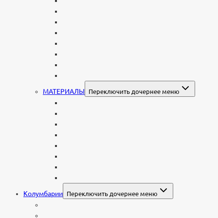
Семейные
Женщине: бабушке, маме, дочери
Мужчинам
Военным
Детские
Мусульманские
Еврейские
Европейские
МАТЕРИАЛЫ
Переключить дочернее меню
Стеклянные
Мраморные
Со стеклом
Цветные
Комбинированные
Корки и скалы
Валун
С витражом
Колумбарии
Переключить дочернее меню
Колумбарные плиты
Индивидуальный колумбарий