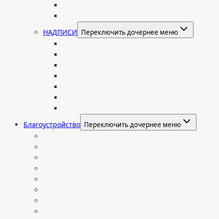
Цветной портрет на памятник
Подставка для установки портрета
НАДПИСИ
Переключить дочернее меню
Буквы из нержавеющей стали
Литые буквы на памятник
Накладные бронзовые буквы на памятник
Нанесение сусального золота
Эпитафии
Шрифты на памятник
Декоративные элементы
Благоустройство
Переключить дочернее меню
Цоколи
Ограды из нержавейки
Декоративный щебень и галька
Брусчатка гранитная
Столы и лавочки
Тротуарная плитка
Искусственный газон
Ангелы и скульптуры