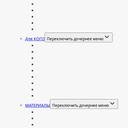
Современные
Мемориальные доски, таблички
Мемориальные комплексы
В форме валуна
Колонны и обелиски
Для КОГО
Переключить дочернее меню
Родителям
Семейные
Женщине: бабушке, маме, дочери
Мужчинам
Военным
Детские
Мусульманские
Еврейские
Европейские
МАТЕРИАЛЫ
Переключить дочернее меню
Стеклянные
Мраморные
Со стеклом