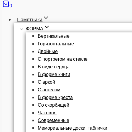
0
Памятники
ФОРМА
Вертикальные
Горизонтальные
Двойные
С портретом на стекле
В виде сердца
В форме книги
С аркой
С ангелом
В форме креста
Со скорбящей
Часовня
Современные
Мемориальные доски, таблички