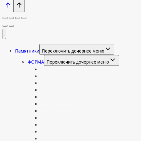
Памятники
Переключить дочернее меню
ФОРМА
Переключить дочернее меню
Вертикальные
Горизонтальные
Двойные
С портретом на стекле
В виде сердца
В форме книги
С аркой
С ангелом
В форме креста
Со скорбящей
Часовня