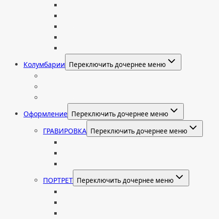
Цветные
Комбинированные
Корки и скалы
Валун
С витражом
Колумбарии
Переключить дочернее меню
Колумбарные плиты
Индивидуальный колумбарий
Колумбарные памятники
Оформление
Переключить дочернее меню
ГРАВИРОВКА
Переключить дочернее меню
Портрет
Гравировка текста на памятник
Гравировка рисунков и изображений
ПОРТРЕТ
Переключить дочернее меню
Гравировка портрета на памятник
Фото на памятник (фотокерамика)
Портрет на стекле