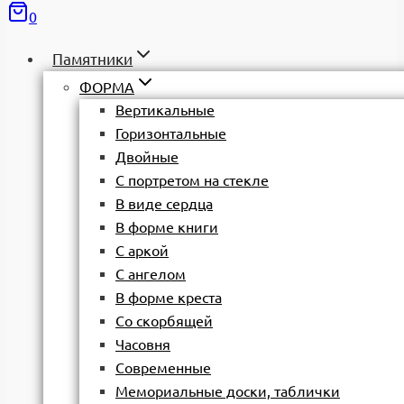
0
Памятники
ФОРМА
Вертикальные
Горизонтальные
Двойные
С портретом на стекле
В виде сердца
В форме книги
С аркой
С ангелом
В форме креста
Со скорбящей
Часовня
Современные
Мемориальные доски, таблички