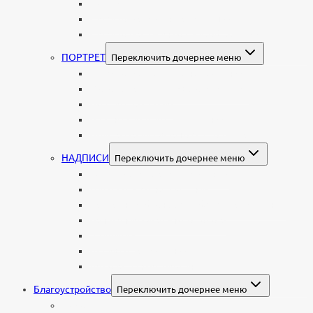
Портрет
Гравировка текста на памятник
Гравировка рисунков и изображений
ПОРТРЕТ
Переключить дочернее меню
Гравировка портрета на памятник
Фото на памятник (фотокерамика)
Портрет на стекле
Цветной портрет на памятник
Подставка для установки портрета
НАДПИСИ
Переключить дочернее меню
Буквы из нержавеющей стали
Литые буквы на памятник
Накладные бронзовые буквы на памятник
Нанесение сусального золота
Эпитафии
Шрифты на памятник
Декоративные элементы
Благоустройство
Переключить дочернее меню
Цоколи