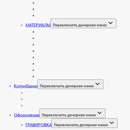
Мусульманские
Еврейские
Европейские
МАТЕРИАЛЫ
Переключить дочернее меню
Стеклянные
Мраморные
Со стеклом
Цветные
Комбинированные
Корки и скалы
Валун
С витражом
Колумбарии
Переключить дочернее меню
Колумбарные плиты
Индивидуальный колумбарий
Колумбарные памятники
Оформление
Переключить дочернее меню
ГРАВИРОВКА
Переключить дочернее меню