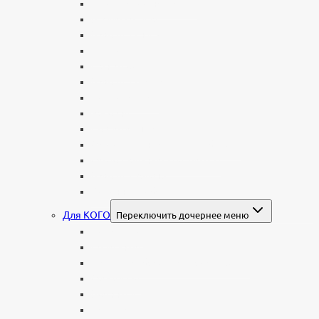
С портретом на стекле
В виде сердца
В форме книги
С аркой
С ангелом
В форме креста
Со скорбящей
Часовня
Современные
Мемориальные доски, таблички
Мемориальные комплексы
В форме валуна
Колонны и обелиски
Для КОГО
Переключить дочернее меню
Родителям
Семейные
Женщине: бабушке, маме, дочери
Мужчинам
Военным
Детские