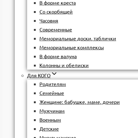
В форме креста
Со скорбящей
Часовня
Современные
Мемориальные доски, таблички
Мемориальные комплексы
В форме валуна
Колонны и обелиски
Для КОГО
Родителям
Семейные
Женщине: бабушке, маме, дочери
Мужчинам
Военным
Детские
Мусульманские