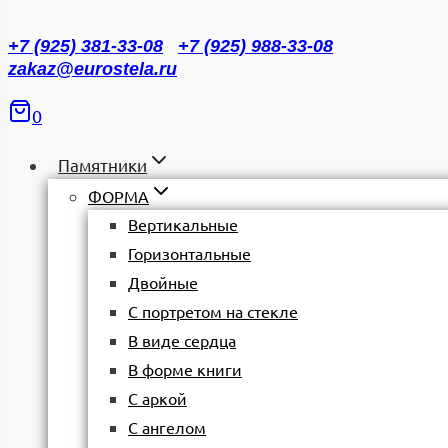
+7 (925) 381-33-08
+7 (925) 988-33-08
zakaz@eurostela.ru
0
Памятники
ФОРМА
Вертикальные
Горизонтальные
Двойные
С портретом на стекле
В виде сердца
В форме книги
С аркой
С ангелом