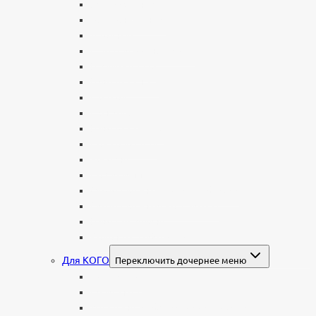
Вертикальные
Горизонтальные
Двойные
С портретом на стекле
В виде сердца
В форме книги
С аркой
С ангелом
В форме креста
Со скорбящей
Часовня
Современные
Мемориальные доски, таблички
Мемориальные комплексы
В форме валуна
Колонны и обелиски
Для КОГО
Переключить дочернее меню
Родителям
Семейные
Женщине: бабушке, маме, дочери