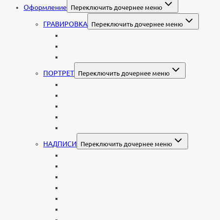
Оформление
Переключить дочернее меню
ГРАВИРОВКА
Переключить дочернее меню
Портрет
Гравировка текста на памятник
Гравировка рисунков и изображений
ПОРТРЕТ
Переключить дочернее меню
Гравировка портрета на памятник
Фото на памятник (фотокерамика)
Портрет на стекле
Цветной портрет на памятник
Подставка для установки портрета
НАДПИСИ
Переключить дочернее меню
Буквы из нержавеющей стали
Литые буквы на памятник
Накладные бронзовые буквы на памятник
Нанесение сусального золота
Эпитафии
Шрифты на памятник
Декоративные элементы