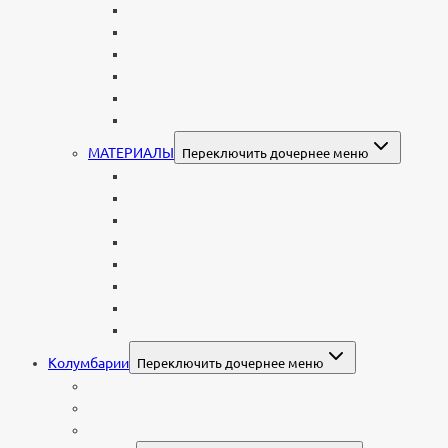
Мужчинам
Военным
Детские
Мусульманские
Еврейские
Европейские
МАТЕРИАЛЫ
Переключить дочернее меню
Стеклянные
Мраморные
Со стеклом
Цветные
Комбинированные
Корки и скалы
Валун
С витражом
Колумбарии
Переключить дочернее меню
Колумбарные плиты
Индивидуальный колумбарий
Колумбарные памятники