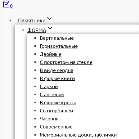
0
Памятники
ФОРМА
Вертикальные
Горизонтальные
Двойные
С портретом на стекле
В виде сердца
В форме книги
С аркой
С ангелом
В форме креста
Со скорбящей
Часовня
Современные
Мемориальные доски, таблички