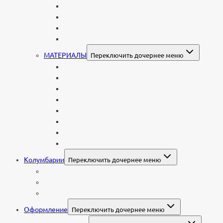
Детские
Мусульманские
Еврейские
Европейские
МАТЕРИАЛЫ
Переключить дочернее меню
Стеклянные
Мраморные
Со стеклом
Цветные
Комбинированные
Корки и скалы
Валун
С витражом
Колумбарии
Переключить дочернее меню
Колумбарные плиты
Индивидуальный колумбарий
Колумбарные памятники
Оформление
Переключить дочернее меню