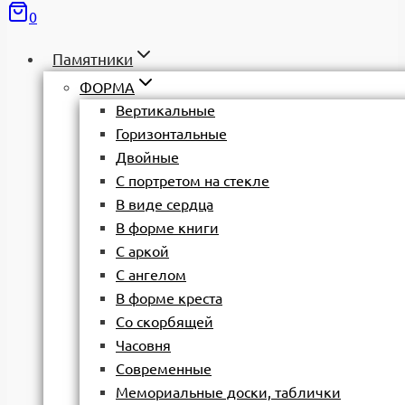
0
Памятники
ФОРМА
Вертикальные
Горизонтальные
Двойные
С портретом на стекле
В виде сердца
В форме книги
С аркой
С ангелом
В форме креста
Со скорбящей
Часовня
Современные
Мемориальные доски, таблички