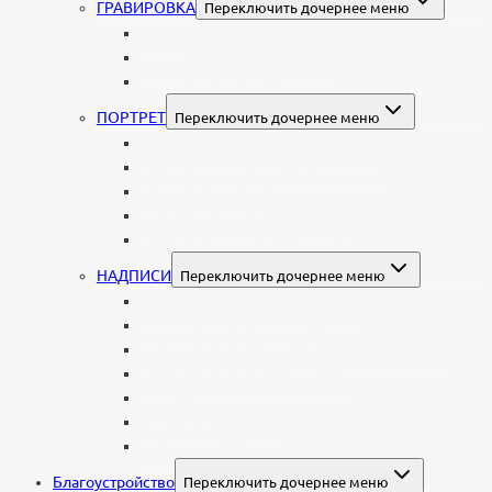
ГРАВИРОВКА
Переключить дочернее меню
Портрет
Гравировка текста на памятник
Гравировка рисунков и изображений
ПОРТРЕТ
Переключить дочернее меню
Гравировка портрета на памятник
Фото на памятник (фотокерамика)
Портрет на стекле
Цветной портрет на памятник
Подставка для установки портрета
НАДПИСИ
Переключить дочернее меню
Буквы из нержавеющей стали
Литые буквы на памятник
Накладные бронзовые буквы на памятник
Нанесение сусального золота
Эпитафии
Шрифты на памятник
Декоративные элементы
Благоустройство
Переключить дочернее меню