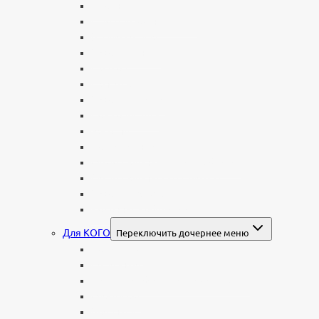
Двойные
С портретом на стекле
В виде сердца
В форме книги
С аркой
С ангелом
В форме креста
Со скорбящей
Часовня
Современные
Мемориальные доски, таблички
Мемориальные комплексы
В форме валуна
Колонны и обелиски
Для КОГО
Переключить дочернее меню
Родителям
Семейные
Женщине: бабушке, маме, дочери
Мужчинам
Военным