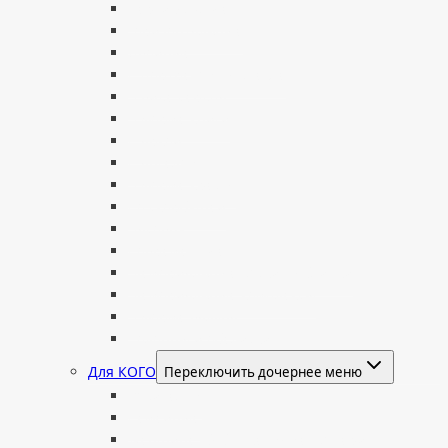
Вертикальные
Горизонтальные
Двойные
С портретом на стекле
В виде сердца
В форме книги
С аркой
С ангелом
В форме креста
Со скорбящей
Часовня
Современные
Мемориальные доски, таблички
Мемориальные комплексы
В форме валуна
Колонны и обелиски
Для КОГО
Переключить дочернее меню
Родителям
Семейные
Женщине: бабушке, маме, дочери