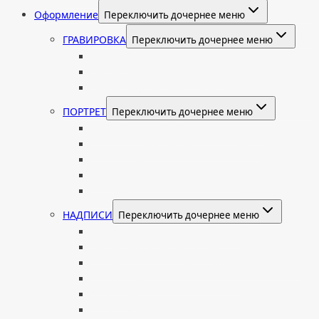
Оформление
Переключить дочернее меню
ГРАВИРОВКА
Переключить дочернее меню
Портрет
Гравировка текста на памятник
Гравировка рисунков и изображений
ПОРТРЕТ
Переключить дочернее меню
Гравировка портрета на памятник
Фото на памятник (фотокерамика)
Портрет на стекле
Цветной портрет на памятник
Подставка для установки портрета
НАДПИСИ
Переключить дочернее меню
Буквы из нержавеющей стали
Литые буквы на памятник
Накладные бронзовые буквы на памятник
Нанесение сусального золота
Эпитафии
Шрифты на памятник