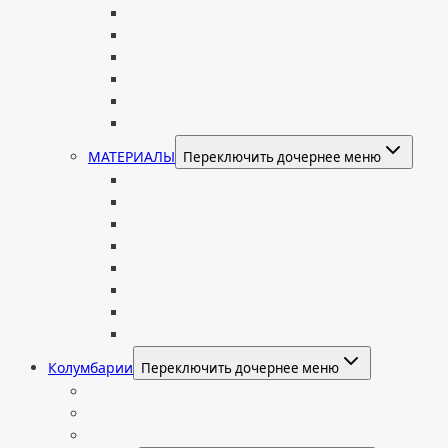
Мужчинам
Военным
Детские
Мусульманские
Еврейские
Европейские
МАТЕРИАЛЫ
Переключить дочернее меню
Стеклянные
Мраморные
Со стеклом
Цветные
Комбинированные
Корки и скалы
Валун
С витражом
Колумбарии
Переключить дочернее меню
Колумбарные плиты
Индивидуальный колумбарий
Колумбарные памятники