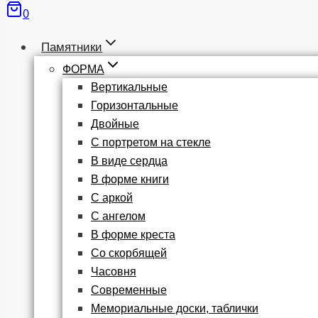
0
Памятники
ФОРМА
Вертикальные
Горизонтальные
Двойные
С портретом на стекле
В виде сердца
В форме книги
С аркой
С ангелом
В форме креста
Со скорбящей
Часовня
Современные
Мемориальные доски, таблички