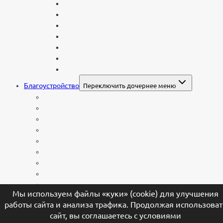
Буквы из нержавеющей стали
Литые буквы на памятник
Накладные бронзовые буквы на памятник
Нанесение сусального золота
Эпитафии
Шрифты на памятник
Декоративные элементы
Благоустройство
Переключить дочернее меню
Цоколи
Ограды из нержавейки
Декоративный щебень и галька
Брусчатка гранитная
Столы и лавочки
Тротуарная плитка
Искусственный газон
Ангелы и скульптуры
Вазы
Мы используем файлы «куки» (cookie) для улучшения
Лампады
работы сайта и анализа трафика. Продолжая использоват
Шары и наконечники
сайт, вы соглашаетесь с условиями
Каталог камня