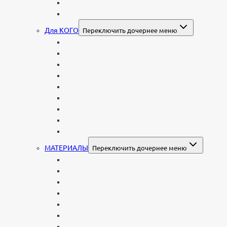
В форме валуна
Колонны и обелиски
Для КОГО
Переключить дочернее меню
Родителям
Семейные
Женщине: бабушке, маме, дочери
Мужчинам
Военным
Детские
Мусульманские
Еврейские
Европейские
МАТЕРИАЛЫ
Переключить дочернее меню
Стеклянные
Мраморные
Со стеклом
Цветные
Комбинированные
Корки и скалы
Валун