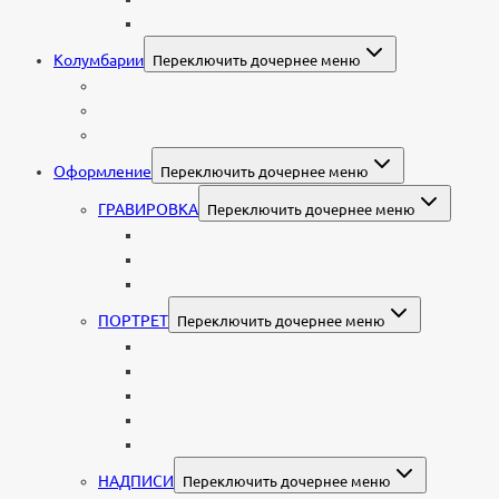
С витражом
Колумбарии
Переключить дочернее меню
Колумбарные плиты
Индивидуальный колумбарий
Колумбарные памятники
Оформление
Переключить дочернее меню
ГРАВИРОВКА
Переключить дочернее меню
Портрет
Гравировка текста на памятник
Гравировка рисунков и изображений
ПОРТРЕТ
Переключить дочернее меню
Гравировка портрета на памятник
Фото на памятник (фотокерамика)
Портрет на стекле
Цветной портрет на памятник
Подставка для установки портрета
НАДПИСИ
Переключить дочернее меню