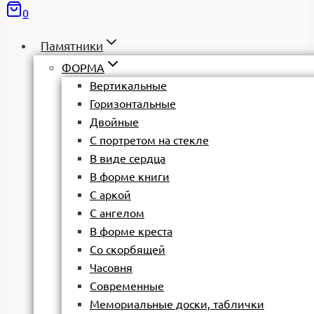
0
Памятники
ФОРМА
Вертикальные
Горизонтальные
Двойные
С портретом на стекле
В виде сердца
В форме книги
С аркой
С ангелом
В форме креста
Со скорбящей
Часовня
Современные
Мемориальные доски, таблички