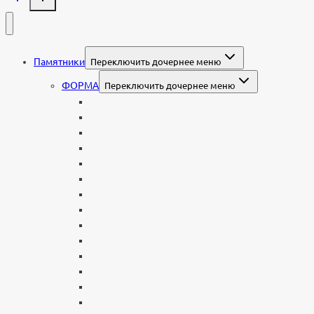
Памятники
Переключить дочернее меню
ФОРМА
Переключить дочернее меню
Вертикальные
Горизонтальные
Двойные
С портретом на стекле
В виде сердца
В форме книги
С аркой
С ангелом
В форме креста
Со скорбящей
Часовня
Современные
Мемориальные доски, таблички
Мемориальные комплексы