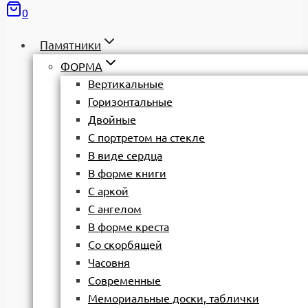
0
Памятники
ФОРМА
Вертикальные
Горизонтальные
Двойные
С портретом на стекле
В виде сердца
В форме книги
С аркой
С ангелом
В форме креста
Со скорбящей
Часовня
Современные
Мемориальные доски, таблички