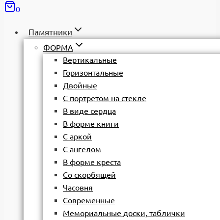
0
Памятники
ФОРМА
Вертикальные
Горизонтальные
Двойные
С портретом на стекле
В виде сердца
В форме книги
С аркой
С ангелом
В форме креста
Со скорбящей
Часовня
Современные
Мемориальные доски, таблички