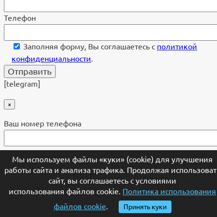
Телефон
Заполняя форму, Вы соглашаетесь с
политикой
конфиденциальности
.
[telegram]
×
Ваш номер телефона
Мы используем файлы «куки» (cookie) для улучшения
Удобное время для звонка (не обязательно)
работы сайта и анализа трафика. Продолжая использоват
сайт, вы соглашаетесь с условиями
Заполняя форму, Вы соглашаетесь с
политикой
использования файлов cookie.
Политика использования
конфиденциальности
.
файлов cookie
.
Принять куки