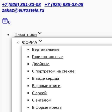
+7 (925) 381-33-08
+7 (925) 988-33-08
zakaz@eurostela.ru
0
Памятники
ФОРМА
Вертикальные
Горизонтальные
Двойные
С портретом на стекле
В виде сердца
В форме книги
С аркой
С ангелом
В форме креста