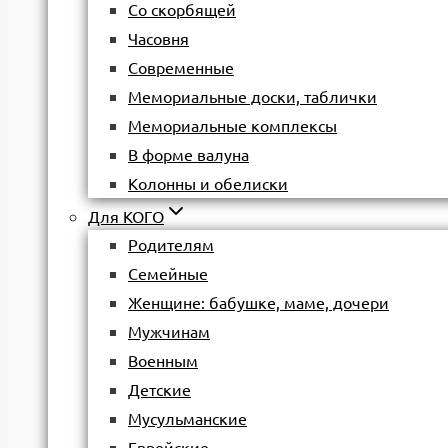
Со скорбящей
Часовня
Современные
Мемориальные доски, таблички
Мемориальные комплексы
В форме валуна
Колонны и обелиски
Для КОГО
Родителям
Семейные
Женщине: бабушке, маме, дочери
Мужчинам
Военным
Детские
Мусульманские