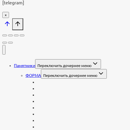
[telegram]
×
Памятники
Переключить дочернее меню
ФОРМА
Переключить дочернее меню
Вертикальные
Горизонтальные
Двойные
С портретом на стекле
В виде сердца
В форме книги
С аркой
С ангелом