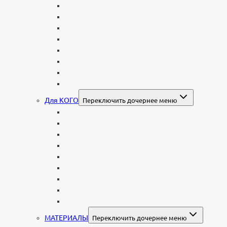
В форме креста
Со скорбящей
Часовня
Современные
Мемориальные доски, таблички
Мемориальные комплексы
В форме валуна
Колонны и обелиски
Для КОГО
Переключить дочернее меню
Родителям
Семейные
Женщине: бабушке, маме, дочери
Мужчинам
Военным
Детские
Мусульманские
Еврейские
Европейские
МАТЕРИАЛЫ
Переключить дочернее меню