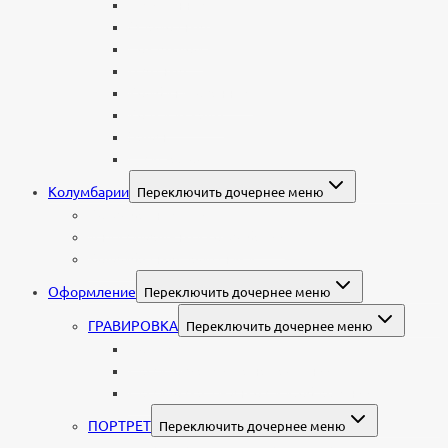
Стеклянные
Мраморные
Со стеклом
Цветные
Комбинированные
Корки и скалы
Валун
С витражом
Колумбарии
Переключить дочернее меню
Колумбарные плиты
Индивидуальный колумбарий
Колумбарные памятники
Оформление
Переключить дочернее меню
ГРАВИРОВКА
Переключить дочернее меню
Портрет
Гравировка текста на памятник
Гравировка рисунков и изображений
ПОРТРЕТ
Переключить дочернее меню