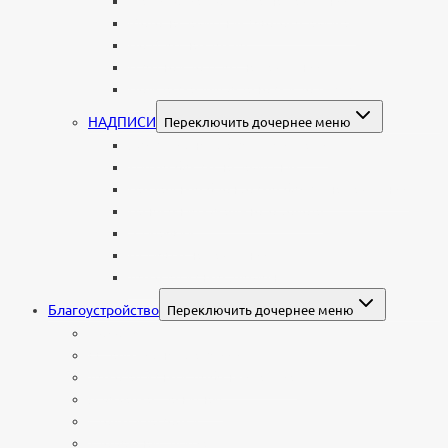
Гравировка портрета на памятник
Фото на памятник (фотокерамика)
Портрет на стекле
Цветной портрет на памятник
Подставка для установки портрета
НАДПИСИ
Переключить дочернее меню
Буквы из нержавеющей стали
Литые буквы на памятник
Накладные бронзовые буквы на памятник
Нанесение сусального золота
Эпитафии
Шрифты на памятник
Декоративные элементы
Благоустройство
Переключить дочернее меню
Цоколи
Ограды из нержавейки
Декоративный щебень и галька
Брусчатка гранитная
Столы и лавочки
Тротуарная плитка