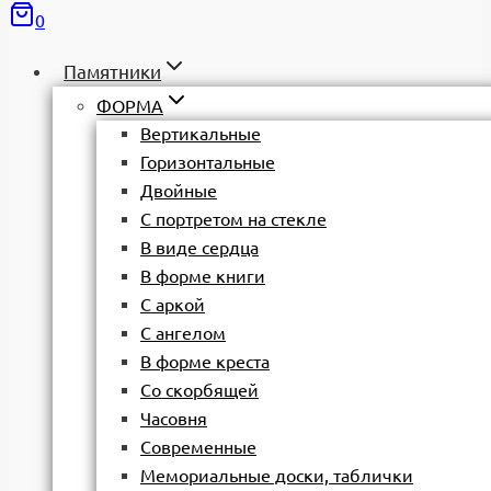
0
Памятники
ФОРМА
Вертикальные
Горизонтальные
Двойные
С портретом на стекле
В виде сердца
В форме книги
С аркой
С ангелом
В форме креста
Со скорбящей
Часовня
Современные
Мемориальные доски, таблички