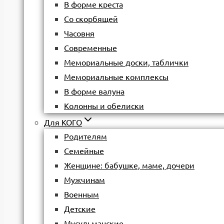
В форме креста
Со скорбящей
Часовня
Современные
Мемориальные доски, таблички
Мемориальные комплексы
В форме валуна
Колонны и обелиски
Для КОГО
Родителям
Семейные
Женщине: бабушке, маме, дочери
Мужчинам
Военным
Детские
Мусульманские