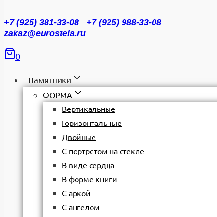
+7 (925) 381-33-08
+7 (925) 988-33-08
zakaz@eurostela.ru
0
Памятники
ФОРМА
Вертикальные
Горизонтальные
Двойные
С портретом на стекле
В виде сердца
В форме книги
С аркой
С ангелом