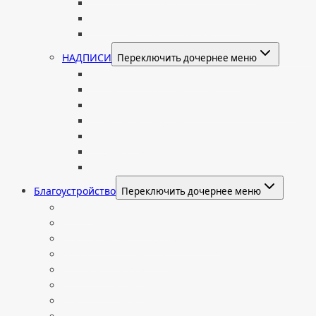
Портрет на стекле
Цветной портрет на памятник
Подставка для установки портрета
НАДПИСИ
Переключить дочернее меню
Буквы из нержавеющей стали
Литые буквы на памятник
Накладные бронзовые буквы на памятник
Нанесение сусального золота
Эпитафии
Шрифты на памятник
Декоративные элементы
Благоустройство
Переключить дочернее меню
Цоколи
Ограды из нержавейки
Декоративный щебень и галька
Брусчатка гранитная
Столы и лавочки
Тротуарная плитка
Искусственный газон