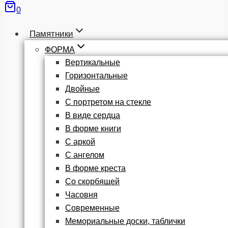
0
Памятники
ФОРМА
Вертикальные
Горизонтальные
Двойные
С портретом на стекле
В виде сердца
В форме книги
С аркой
С ангелом
В форме креста
Со скорбящей
Часовня
Современные
Мемориальные доски, таблички