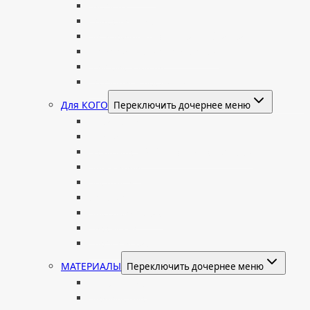
Часовня
Современные
Мемориальные доски, таблички
Мемориальные комплексы
В форме валуна
Колонны и обелиски
Для КОГО
Переключить дочернее меню
Родителям
Семейные
Женщине: бабушке, маме, дочери
Мужчинам
Военным
Детские
Мусульманские
Еврейские
Европейские
МАТЕРИАЛЫ
Переключить дочернее меню
Стеклянные
Мраморные