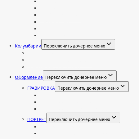
Со стеклом
Цветные
Комбинированные
Корки и скалы
Валун
С витражом
Колумбарии
Переключить дочернее меню
Колумбарные плиты
Индивидуальный колумбарий
Колумбарные памятники
Оформление
Переключить дочернее меню
ГРАВИРОВКА
Переключить дочернее меню
Портрет
Гравировка текста на памятник
Гравировка рисунков и изображений
ПОРТРЕТ
Переключить дочернее меню
Гравировка портрета на памятник
Фото на памятник (фотокерамика)