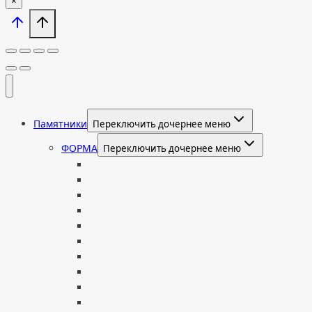
×
Памятники
Переключить дочернее меню
ФОРМА
Переключить дочернее меню
Вертикальные
Горизонтальные
Двойные
С портретом на стекле
В виде сердца
В форме книги
С аркой
С ангелом
В форме креста
Со скорбящей