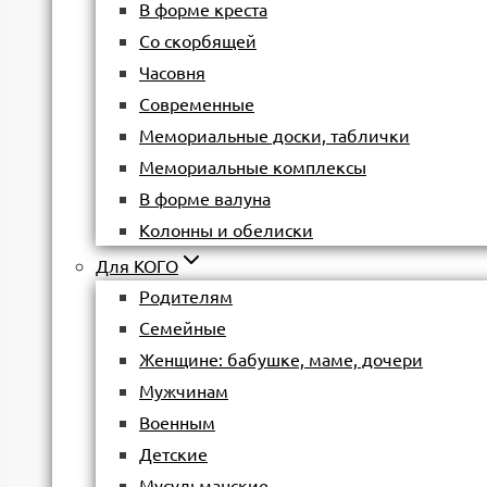
В форме креста
Со скорбящей
Часовня
Современные
Мемориальные доски, таблички
Мемориальные комплексы
В форме валуна
Колонны и обелиски
Для КОГО
Родителям
Семейные
Женщине: бабушке, маме, дочери
Мужчинам
Военным
Детские
Мусульманские