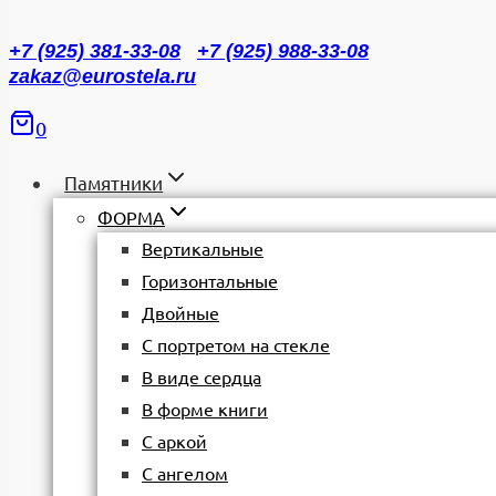
+7 (925) 381-33-08
+7 (925) 988-33-08
zakaz@eurostela.ru
0
Памятники
ФОРМА
Вертикальные
Горизонтальные
Двойные
С портретом на стекле
В виде сердца
В форме книги
С аркой
С ангелом