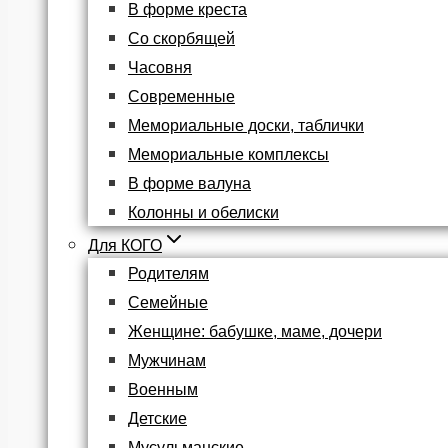
В форме креста
Со скорбящей
Часовня
Современные
Мемориальные доски, таблички
Мемориальные комплексы
В форме валуна
Колонны и обелиски
Для КОГО
Родителям
Семейные
Женщине: бабушке, маме, дочери
Мужчинам
Военным
Детские
Мусульманские