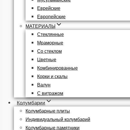
Еврейские
Европейские
МАТЕРИАЛЫ
Стеклянные
Мраморные
Со стеклом
Цветные
Комбинированные
Корки и скалы
Валун
С витражом
Колумбарии
Колумбарные плиты
Индивидуальный колумбарий
Колумбарные памятники