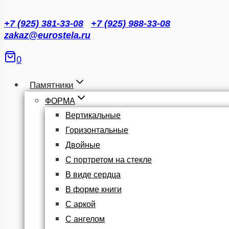
+7 (925) 381-33-08
+7 (925) 988-33-08
zakaz@eurostela.ru
0
Памятники
ФОРМА
Вертикальные
Горизонтальные
Двойные
С портретом на стекле
В виде сердца
В форме книги
С аркой
С ангелом