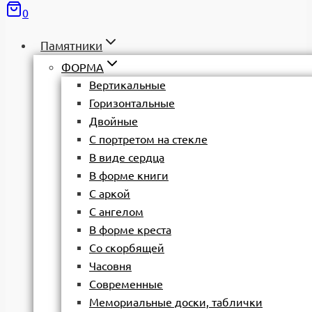
0
Памятники
ФОРМА
Вертикальные
Горизонтальные
Двойные
С портретом на стекле
В виде сердца
В форме книги
С аркой
С ангелом
В форме креста
Со скорбящей
Часовня
Современные
Мемориальные доски, таблички