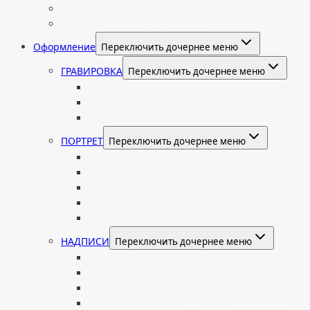
Индивидуальный колумбарий
Колумбарные памятники
Оформление
Переключить дочернее меню
ГРАВИРОВКА
Переключить дочернее меню
Портрет
Гравировка текста на памятник
Гравировка рисунков и изображений
ПОРТРЕТ
Переключить дочернее меню
Гравировка портрета на памятник
Фото на памятник (фотокерамика)
Портрет на стекле
Цветной портрет на памятник
Подставка для установки портрета
НАДПИСИ
Переключить дочернее меню
Буквы из нержавеющей стали
Литые буквы на памятник
Накладные бронзовые буквы на памятник
Нанесение сусального золота