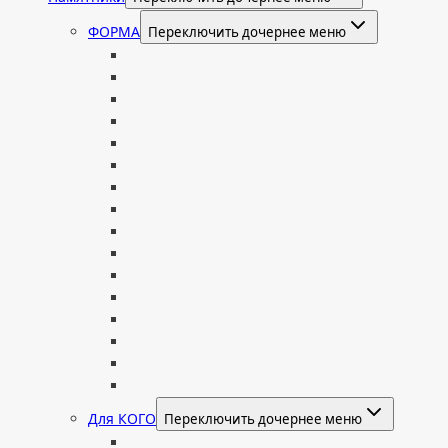
ФОРМА
Переключить дочернее меню
Вертикальные
Горизонтальные
Двойные
С портретом на стекле
В виде сердца
В форме книги
С аркой
С ангелом
В форме креста
Со скорбящей
Часовня
Современные
Мемориальные доски, таблички
Мемориальные комплексы
В форме валуна
Колонны и обелиски
Для КОГО
Переключить дочернее меню
Родителям