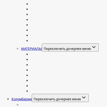
Семейные
Женщине: бабушке, маме, дочери
Мужчинам
Военным
Детские
Мусульманские
Еврейские
Европейские
МАТЕРИАЛЫ
Переключить дочернее меню
Стеклянные
Мраморные
Со стеклом
Цветные
Комбинированные
Корки и скалы
Валун
С витражом
Колумбарии
Переключить дочернее меню
Колумбарные плиты