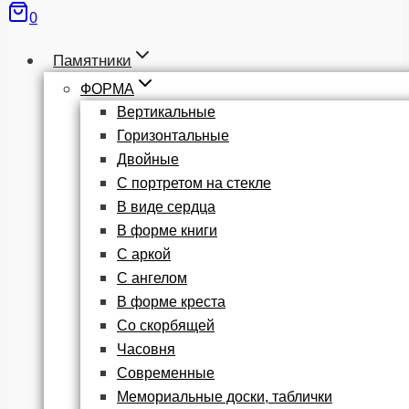
0
Памятники
ФОРМА
Вертикальные
Горизонтальные
Двойные
С портретом на стекле
В виде сердца
В форме книги
С аркой
С ангелом
В форме креста
Со скорбящей
Часовня
Современные
Мемориальные доски, таблички