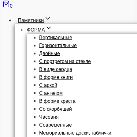
0
Памятники
ФОРМА
Вертикальные
Горизонтальные
Двойные
С портретом на стекле
В виде сердца
В форме книги
С аркой
С ангелом
В форме креста
Со скорбящей
Часовня
Современные
Мемориальные доски, таблички