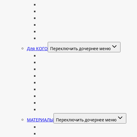
Часовня
Современные
Мемориальные доски, таблички
Мемориальные комплексы
В форме валуна
Колонны и обелиски
Для КОГО
Переключить дочернее меню
Родителям
Семейные
Женщине: бабушке, маме, дочери
Мужчинам
Военным
Детские
Мусульманские
Еврейские
Европейские
МАТЕРИАЛЫ
Переключить дочернее меню
Стеклянные
Мраморные