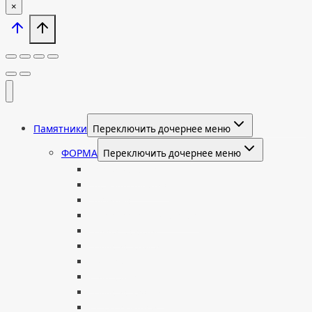
×
Памятники
Переключить дочернее меню
ФОРМА
Переключить дочернее меню
Вертикальные
Горизонтальные
Двойные
С портретом на стекле
В виде сердца
В форме книги
С аркой
С ангелом
В форме креста
Со скорбящей