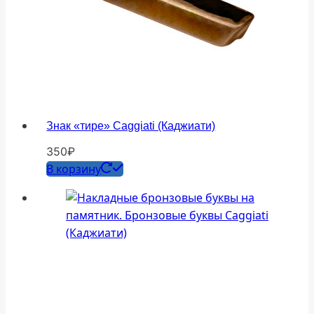
Знак «тире» Caggiati (Каджиати)
350
₽
В корзину