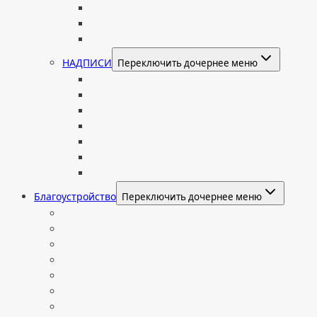
Портрет на стекле
Цветной портрет на памятник
Подставка для установки портрета
НАДПИСИ
Переключить дочернее меню
Буквы из нержавеющей стали
Литые буквы на памятник
Накладные бронзовые буквы на памятник
Нанесение сусального золота
Эпитафии
Шрифты на памятник
Декоративные элементы
Благоустройство
Переключить дочернее меню
Цоколи
Ограды из нержавейки
Декоративный щебень и галька
Брусчатка гранитная
Столы и лавочки
Тротуарная плитка
Искусственный газон