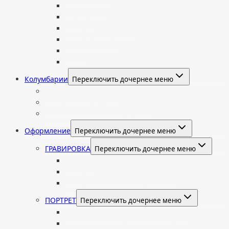
Со стеклом
Цветные
Комбинированные
Корки и скалы
Валун
С витражом
Колумбарии
Переключить дочернее меню
Колумбарные плиты
Индивидуальный колумбарий
Колумбарные памятники
Оформление
Переключить дочернее меню
ГРАВИРОВКА
Переключить дочернее меню
Портрет
Гравировка текста на памятник
Гравировка рисунков и изображений
ПОРТРЕТ
Переключить дочернее меню
Гравировка портрета на памятник
Фото на памятник (фотокерамика)