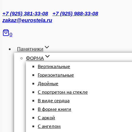
+7 (925) 381-33-08
+7 (925) 988-33-08
zakaz@eurostela.ru
0
Памятники
ФОРМА
Вертикальные
Горизонтальные
Двойные
С портретом на стекле
В виде сердца
В форме книги
С аркой
С ангелом