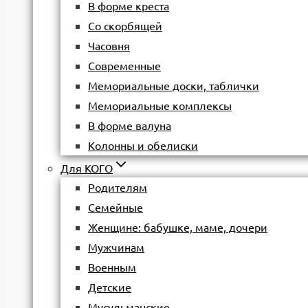
В форме креста
Со скорбящей
Часовня
Современные
Мемориальные доски, таблички
Мемориальные комплексы
В форме валуна
Колонны и обелиски
Для КОГО
Родителям
Семейные
Женщине: бабушке, маме, дочери
Мужчинам
Военным
Детские
Мусульманские