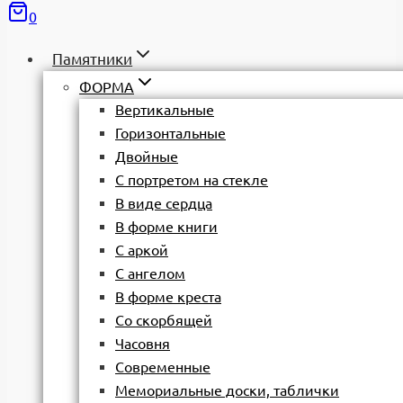
0
Памятники
ФОРМА
Вертикальные
Горизонтальные
Двойные
С портретом на стекле
В виде сердца
В форме книги
С аркой
С ангелом
В форме креста
Со скорбящей
Часовня
Современные
Мемориальные доски, таблички