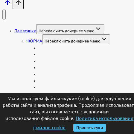
Памятники
Переключить дочернее меню
ФОРМА
Переключить дочернее меню
Вертикальные
Горизонтальные
Двойные
С портретом на стекле
В виде сердца
В форме книги
С аркой
С ангелом
Мы используем файлы «куки» (cookie) для улучшения
В форме креста
работы сайта и анализа трафика. Продолжая использоват
Со скорбящей
сайт, вы соглашаетесь с условиями
Часовня
использования файлов cookie.
Политика использования
Современные
Мемориальные доски, таблички
файлов cookie
.
Принять куки
Мемориальные комплексы