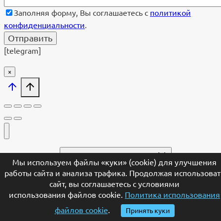
Заполняя форму, Вы соглашаетесь с
политикой
конфиденциальности
.
[telegram]
×
Памятники
Переключить дочернее меню
Мы используем файлы «куки» (cookie) для улучшения
работы сайта и анализа трафика. Продолжая использоват
ФОРМА
Переключить дочернее меню
сайт, вы соглашаетесь с условиями
Вертикальные
использования файлов cookie.
Политика использования
Горизонтальные
Двойные
файлов cookie
.
Принять куки
С портретом на стекле