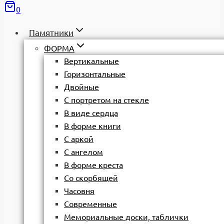
0
Памятники
ФОРМА
Вертикальные
Горизонтальные
Двойные
С портретом на стекле
В виде сердца
В форме книги
С аркой
С ангелом
В форме креста
Со скорбящей
Часовня
Современные
Мемориальные доски, таблички