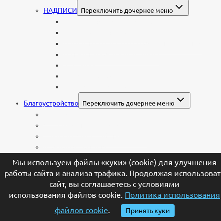
НАДПИСИ
Переключить дочернее меню
Буквы из нержавеющей стали
Литые буквы на памятник
Накладные бронзовые буквы на памятник
Нанесение сусального золота
Эпитафии
Шрифты на памятник
Декоративные элементы
Благоустройство
Переключить дочернее меню
Цоколи
Ограды из нержавейки
Декоративный щебень и галька
Брусчатка гранитная
Столы и лавочки
Мы используем файлы «куки» (cookie) для улучшения
Тротуарная плитка
работы сайта и анализа трафика. Продолжая использоват
Искусственный газон
сайт, вы соглашаетесь с условиями
Ангелы и скульптуры
использования файлов cookie.
Политика использования
Вазы
файлов cookie
.
Принять куки
Лампады