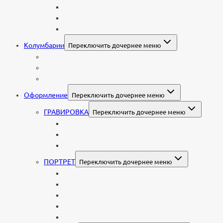
Корки и скалы
Валун
С витражом
Колумбарии
Переключить дочернее меню
Колумбарные плиты
Индивидуальный колумбарий
Колумбарные памятники
Оформление
Переключить дочернее меню
ГРАВИРОВКА
Переключить дочернее меню
Портрет
Гравировка текста на памятник
Гравировка рисунков и изображений
ПОРТРЕТ
Переключить дочернее меню
Гравировка портрета на памятник
Фото на памятник (фотокерамика)
Портрет на стекле
Цветной портрет на памятник
Подставка для установки портрета