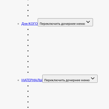
Мемориальные комплексы
В форме валуна
Колонны и обелиски
Для КОГО
Переключить дочернее меню
Родителям
Семейные
Женщине: бабушке, маме, дочери
Мужчинам
Военным
Детские
Мусульманские
Еврейские
Европейские
МАТЕРИАЛЫ
Переключить дочернее меню
Стеклянные
Мраморные
Со стеклом
Цветные
Комбинированные