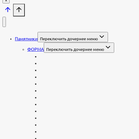
×
Памятники
Переключить дочернее меню
ФОРМА
Переключить дочернее меню
Вертикальные
Горизонтальные
Двойные
С портретом на стекле
В виде сердца
В форме книги
С аркой
С ангелом
В форме креста
Со скорбящей
Часовня
Современные
Мемориальные доски, таблички