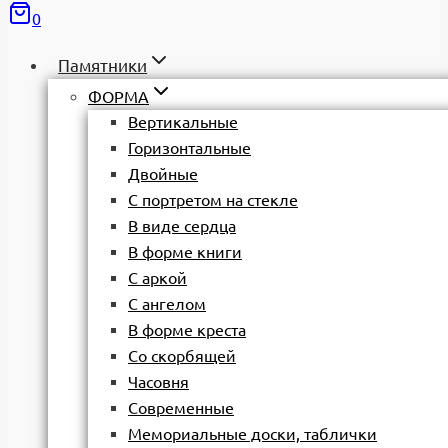
0
Памятники
ФОРМА
Вертикальные
Горизонтальные
Двойные
С портретом на стекле
В виде сердца
В форме книги
С аркой
С ангелом
В форме креста
Со скорбящей
Часовня
Современные
Мемориальные доски, таблички