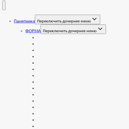
Памятники
Переключить дочернее меню
ФОРМА
Переключить дочернее меню
Вертикальные
Горизонтальные
Двойные
С портретом на стекле
В виде сердца
В форме книги
С аркой
С ангелом
В форме креста
Со скорбящей
Часовня
Современные
Мемориальные доски, таблички
Мемориальные комплексы
В форме валуна