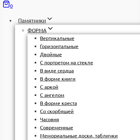
0
Памятники
ФОРМА
Вертикальные
Горизонтальные
Двойные
С портретом на стекле
В виде сердца
В форме книги
С аркой
С ангелом
В форме креста
Со скорбящей
Часовня
Современные
Мемориальные доски, таблички