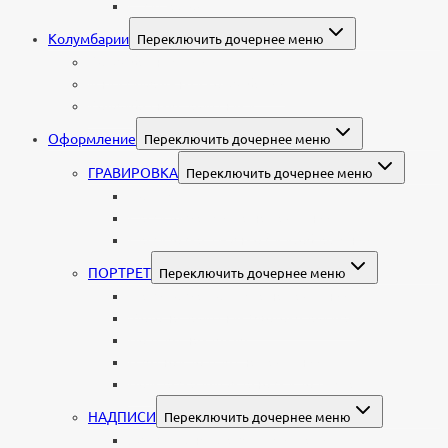
С витражом
Колумбарии
Переключить дочернее меню
Колумбарные плиты
Индивидуальный колумбарий
Колумбарные памятники
Оформление
Переключить дочернее меню
ГРАВИРОВКА
Переключить дочернее меню
Портрет
Гравировка текста на памятник
Гравировка рисунков и изображений
ПОРТРЕТ
Переключить дочернее меню
Гравировка портрета на памятник
Фото на памятник (фотокерамика)
Портрет на стекле
Цветной портрет на памятник
Подставка для установки портрета
НАДПИСИ
Переключить дочернее меню
Буквы из нержавеющей стали