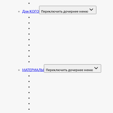
Колонны и обелиски
Для КОГО
Переключить дочернее меню
Родителям
Семейные
Женщине: бабушке, маме, дочери
Мужчинам
Военным
Детские
Мусульманские
Еврейские
Европейские
МАТЕРИАЛЫ
Переключить дочернее меню
Стеклянные
Мраморные
Со стеклом
Цветные
Комбинированные
Корки и скалы
Валун