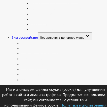
Литые буквы на памятник
Накладные бронзовые буквы на памятник
Нанесение сусального золота
Эпитафии
Шрифты на памятник
Декоративные элементы
Благоустройство
Переключить дочернее меню
Цоколи
Ограды из нержавейки
Декоративный щебень и галька
Брусчатка гранитная
Столы и лавочки
Тротуарная плитка
Искусственный газон
Ангелы и скульптуры
Вазы
Мы используем файлы «куки» (cookie) для улучшения
Лампады
работы сайта и анализа трафика. Продолжая использоват
Шары и наконечники
сайт, вы соглашаетесь с условиями
Каталог камня
использования файлов cookie.
Политика использования
Наши работы