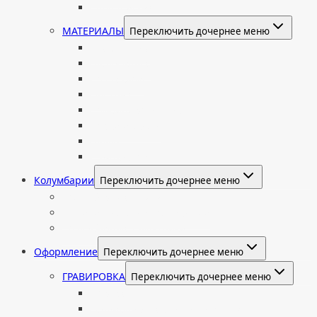
Европейские
МАТЕРИАЛЫ
Переключить дочернее меню
Стеклянные
Мраморные
Со стеклом
Цветные
Комбинированные
Корки и скалы
Валун
С витражом
Колумбарии
Переключить дочернее меню
Колумбарные плиты
Индивидуальный колумбарий
Колумбарные памятники
Оформление
Переключить дочернее меню
ГРАВИРОВКА
Переключить дочернее меню
Портрет
Гравировка текста на памятник