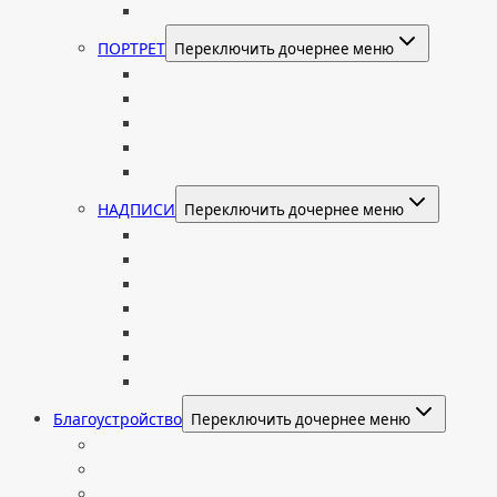
Гравировка рисунков и изображений
ПОРТРЕТ
Переключить дочернее меню
Гравировка портрета на памятник
Фото на памятник (фотокерамика)
Портрет на стекле
Цветной портрет на памятник
Подставка для установки портрета
НАДПИСИ
Переключить дочернее меню
Буквы из нержавеющей стали
Литые буквы на памятник
Накладные бронзовые буквы на памятник
Нанесение сусального золота
Эпитафии
Шрифты на памятник
Декоративные элементы
Благоустройство
Переключить дочернее меню
Цоколи
Ограды из нержавейки
Декоративный щебень и галька