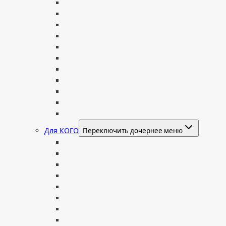
В форме книги
С аркой
С ангелом
В форме креста
Со скорбящей
Часовня
Современные
Мемориальные доски, таблички
Мемориальные комплексы
В форме валуна
Колонны и обелиски
Для КОГО
Переключить дочернее меню
Родителям
Семейные
Женщине: бабушке, маме, дочери
Мужчинам
Военным
Детские
Мусульманские
Еврейские