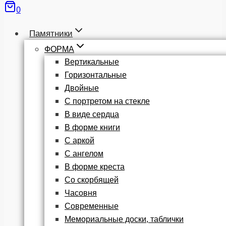
0
Памятники
ФОРМА
Вертикальные
Горизонтальные
Двойные
С портретом на стекле
В виде сердца
В форме книги
С аркой
С ангелом
В форме креста
Со скорбящей
Часовня
Современные
Мемориальные доски, таблички