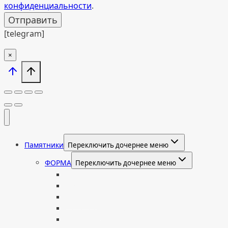
конфиденциальности
.
[telegram]
×
Памятники
Переключить дочернее меню
ФОРМА
Переключить дочернее меню
Вертикальные
Горизонтальные
Двойные
С портретом на стекле
В виде сердца