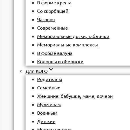
В форме креста
Со скорбящей
Часовня
Современные
Мемориальные доски, таблички
Мемориальные комплексы
В форме валуна
Колонны и обелиски
Для КОГО
Родителям
Семейные
Женщине: бабушке, маме, дочери
Мужчинам
Военным
Детские
Мусульманские