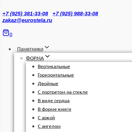
+7 (925) 381-33-08
+7 (925) 988-33-08
zakaz@eurostela.ru
0
Памятники
ФОРМА
Вертикальные
Горизонтальные
Двойные
С портретом на стекле
В виде сердца
В форме книги
С аркой
С ангелом