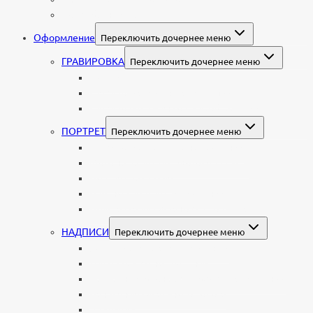
Колумбарные памятники
Оформление
Переключить дочернее меню
ГРАВИРОВКА
Переключить дочернее меню
Портрет
Гравировка текста на памятник
Гравировка рисунков и изображений
ПОРТРЕТ
Переключить дочернее меню
Гравировка портрета на памятник
Фото на памятник (фотокерамика)
Портрет на стекле
Цветной портрет на памятник
Подставка для установки портрета
НАДПИСИ
Переключить дочернее меню
Буквы из нержавеющей стали
Литые буквы на памятник
Накладные бронзовые буквы на памятник
Нанесение сусального золота
Эпитафии