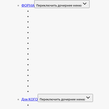
ФОРМА
Переключить дочернее меню
Вертикальные
Горизонтальные
Двойные
С портретом на стекле
В виде сердца
В форме книги
С аркой
С ангелом
В форме креста
Со скорбящей
Часовня
Современные
Мемориальные доски, таблички
Мемориальные комплексы
В форме валуна
Колонны и обелиски
Для КОГО
Переключить дочернее меню
Родителям