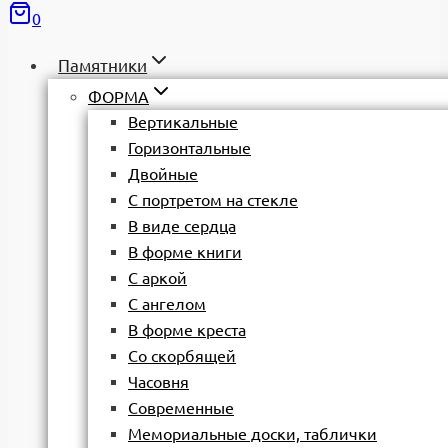
0
Памятники
ФОРМА
Вертикальные
Горизонтальные
Двойные
С портретом на стекле
В виде сердца
В форме книги
С аркой
С ангелом
В форме креста
Со скорбящей
Часовня
Современные
Мемориальные доски, таблички