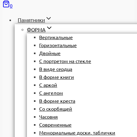
0
Памятники
ФОРМА
Вертикальные
Горизонтальные
Двойные
С портретом на стекле
В виде сердца
В форме книги
С аркой
С ангелом
В форме креста
Со скорбящей
Часовня
Современные
Мемориальные доски, таблички