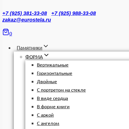
+7 (925) 381-33-08
+7 (925) 988-33-08
zakaz@eurostela.ru
0
Памятники
ФОРМА
Вертикальные
Горизонтальные
Двойные
С портретом на стекле
В виде сердца
В форме книги
С аркой
С ангелом