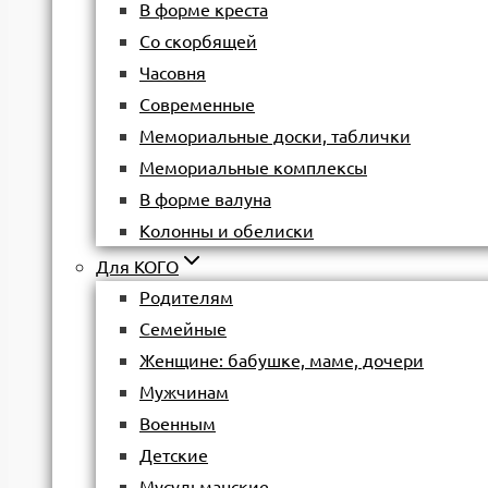
В форме креста
Со скорбящей
Часовня
Современные
Мемориальные доски, таблички
Мемориальные комплексы
В форме валуна
Колонны и обелиски
Для КОГО
Родителям
Семейные
Женщине: бабушке, маме, дочери
Мужчинам
Военным
Детские
Мусульманские