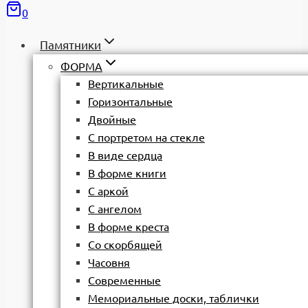
0
Памятники
ФОРМА
Вертикальные
Горизонтальные
Двойные
С портретом на стекле
В виде сердца
В форме книги
С аркой
С ангелом
В форме креста
Со скорбящей
Часовня
Современные
Мемориальные доски, таблички